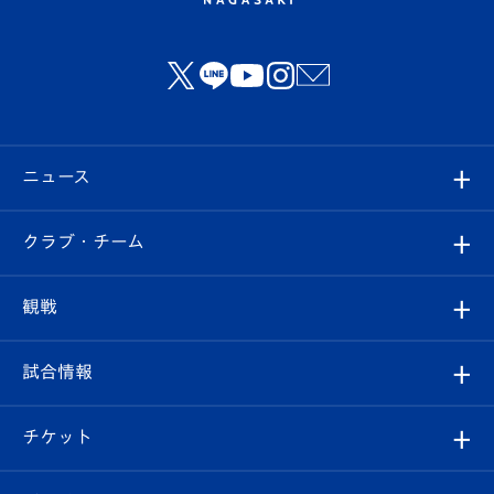
ニュース
すべて
クラブ・チーム
トップチーム
クラブプロフィール
観戦
クラブ
フィロソフィー
観戦ルール
試合情報
試合情報
クラブ概要
観戦ツアー
試合日程/結果
チケット
ファンクラブ
エンブレム紹介
はじめての観戦ガイド
順位表