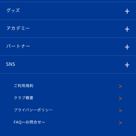
エンブレム紹介
はじめての観戦ガイド
順位表
チケット
グッズ
チケット
選手プロフィール
Revive Team
フォトギャラリー
シーズンシート
オンラインショップ
アカデミー
イベント
スタッフプロフィール
スタジアムへのアクセス
スタジアムグルメ
V-LOVERS（ファンクラブ）
2026-27ユニフォーム
メディア
育成からのお知らせ
パートナー
マスコット紹介
ヴィヴィくんの長崎おもてなしガイド
はじめての観戦ガイド
プレイヤーズスイート
店舗情報
グッズ
アカデミー
チームスケジュール
V-EXPRESS
パートナー企業一覧
SNS
（ユニフォーム入場）
ホームタウン
U-18
クラブハウス（練習場）
パートナー募集
公式Twitter
ご利用規約
アカデミー
U-15
応援メディア
法人限定 VIP BOX
ヴィヴィくんインスタグラム
クラブ概要
スクール
U-12
メディア出演情報
プライバシーポリシー
公式LINE＠
スクール
FAQ〜お問合せ〜
平和祈念活動
Youtube公式チャンネル