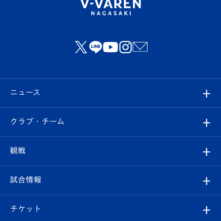
ニュース
すべて
クラブ・チーム
トップチーム
クラブプロフィール
観戦
クラブ
フィロソフィー
観戦ルール
試合情報
試合情報
クラブ概要
観戦ツアー
試合日程/結果
チケット
ファンクラブ