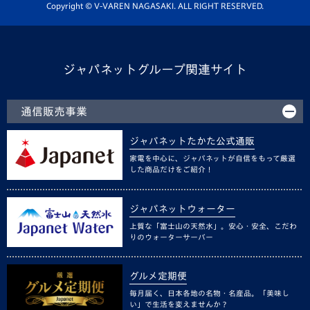
ホームタウン活動
Copyright © V-VAREN NAGASAKI. ALL RIGHT RESERVED.
ジャパネットグループ関連サイト
通信販売事業
ジャパネットたかた公式通販
家電を中心に、ジャパネットが自信をもって厳選
した商品だけをご紹介！
ジャパネットウォーター
上質な「富士山の天然水」。安心・安全、こだわ
りのウォーターサーバー
グルメ定期便
毎月届く、日本各地の名物・名産品。「美味し
い」で生活を変えませんか？