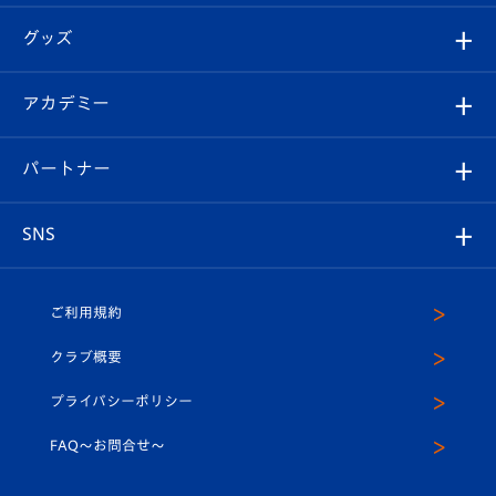
エンブレム紹介
はじめての観戦ガイド
順位表
チケット
グッズ
チケット
選手プロフィール
Revive Team
フォトギャラリー
シーズンシート
オンラインショップ
アカデミー
イベント
スタッフプロフィール
スタジアムへのアクセス
スタジアムグルメ
V-LOVERS（ファンクラブ）
2026-27ユニフォーム
メディア
育成からのお知らせ
パートナー
マスコット紹介
ヴィヴィくんの長崎おもてなしガイド
はじめての観戦ガイド
プレイヤーズスイート
店舗情報
グッズ
アカデミー
チームスケジュール
V-EXPRESS
パートナー企業一覧
SNS
（ユニフォーム入場）
ホームタウン
U-18
クラブハウス（練習場）
パートナー募集
公式Twitter
ご利用規約
アカデミー
U-15
応援メディア
法人限定 VIP BOX
ヴィヴィくんインスタグラム
クラブ概要
スクール
U-12
メディア出演情報
プライバシーポリシー
公式LINE＠
スクール
FAQ〜お問合せ〜
平和祈念活動
Youtube公式チャンネル