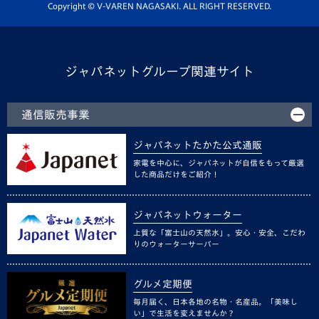
ホームタウン活動
Copyright © V-VAREN NAGASAKI. ALL RIGHT RESERVED.
ジャパネットグループ関連サイト
通信販売事業
ジャパネットたかた公式通販
家電を中心に、ジャパネットが自信をもって厳選
した商品だけをご紹介！
ジャパネットウォーター
上質な「富士山の天然水」。安心・安全、こだわ
りのウォーターサーバー
グルメ定期便
毎月届く、日本各地の名物・名産品。「美味し
い」で生活を変えませんか？