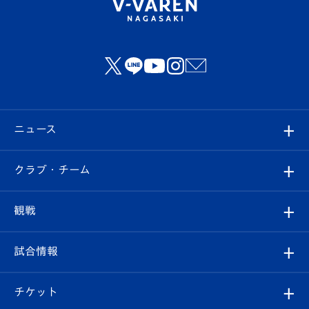
ニュース
すべて
クラブ・チーム
トップチーム
クラブプロフィール
観戦
クラブ
フィロソフィー
観戦ルール
試合情報
試合情報
クラブ概要
観戦ツアー
試合日程/結果
チケット
ファンクラブ