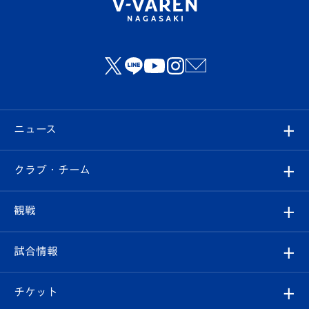
ニュース
すべて
クラブ・チーム
トップチーム
クラブプロフィール
観戦
クラブ
フィロソフィー
観戦ルール
試合情報
試合情報
クラブ概要
観戦ツアー
試合日程/結果
チケット
ファンクラブ