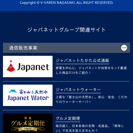
ホームタウン活動
Copyright © V-VAREN NAGASAKI. ALL RIGHT RESERVED.
ジャパネットグループ関連サイト
通信販売事業
ジャパネットたかた公式通販
家電を中心に、ジャパネットが自信をもって厳選
した商品だけをご紹介！
ジャパネットウォーター
上質な「富士山の天然水」。安心・安全、こだわ
りのウォーターサーバー
グルメ定期便
毎月届く、日本各地の名物・名産品。「美味し
い」で生活を変えませんか？