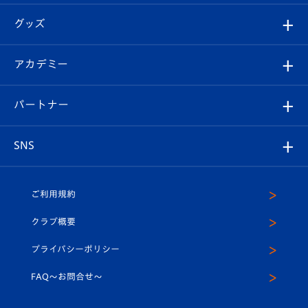
エンブレム紹介
はじめての観戦ガイド
順位表
チケット
グッズ
チケット
選手プロフィール
Revive Team
フォトギャラリー
シーズンシート
オンラインショップ
アカデミー
イベント
スタッフプロフィール
スタジアムへのアクセス
スタジアムグルメ
V-LOVERS（ファンクラブ）
2026-27ユニフォーム
メディア
育成からのお知らせ
パートナー
マスコット紹介
ヴィヴィくんの長崎おもてなしガイド
はじめての観戦ガイド
プレイヤーズスイート
店舗情報
グッズ
アカデミー
チームスケジュール
V-EXPRESS
パートナー企業一覧
SNS
（ユニフォーム入場）
ホームタウン
U-18
クラブハウス（練習場）
パートナー募集
公式Twitter
ご利用規約
アカデミー
U-15
応援メディア
法人限定 VIP BOX
ヴィヴィくんインスタグラム
クラブ概要
スクール
U-12
メディア出演情報
プライバシーポリシー
公式LINE＠
スクール
FAQ〜お問合せ〜
平和祈念活動
Youtube公式チャンネル