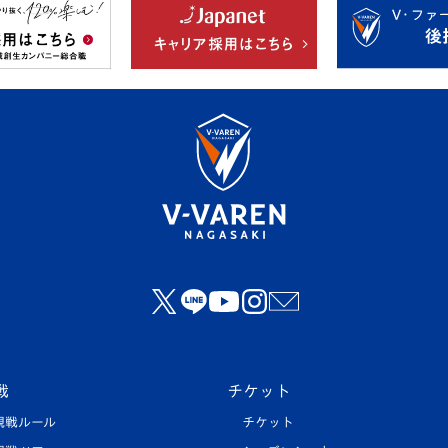
戦
チケット
観戦ルール
チケット