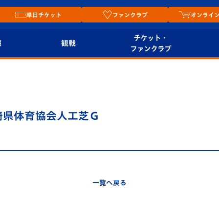
単日チケット
ファンクラブ
オンライ
チケット・
報
観戦
ファンクラブ
観戦ルール
チケット
オンラ
はじめての観戦ガイ
シーズンシート
2026
ド
ム
長崎県体育協会人工芝Ｇ
プレイヤーズスイート
Revive Team
店舗情
関連
V-LOVERS（ファン
スタジアムへのアク
クラブ）
セス
リー
一覧へ戻る
ヴィヴィくんの長崎
ルメ
おもてなしガイド