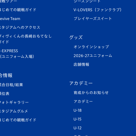
観戦ツアー
シーズンシート
はじめての観戦ガイド
V-LOVERS（ファンクラブ）
evive Team
プレイヤーズスイート
スタジアムへのアクセス
ヴィヴィくんの長崎おもてなし
グッズ
ガイド
オンラインショップ
-EXPRESS
2026-27ユニフォーム
（ユニフォーム入場）
店舗情報
合情報
アカデミー
試合日程/結果
育成からのお知らせ
順位表
アカデミー
フォトギャラリー
U-18
スタジアムグルメ
U-15
はじめての観戦ガイド
U-12