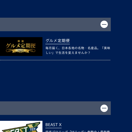
グルメ定期便
毎月届く、日本各地の名物・名産品。「美味
しい」で生活を変えませんか？
BEAST X
麻雀プロリーグ「Mリーグ」参戦中！最新情