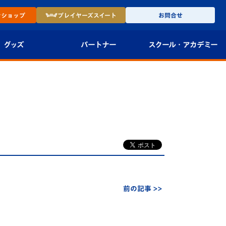
ン
ショップ
プレイヤーズ
スイート
お問合せ
グッズ
パートナー
スクール・
アカデミー
インショップ
パートナー企業一覧
アカデミー
-27ユニフォー
パートナー募集
U-18
法人限定 VIP BOX
U-15
報
U-12
スクール
前の記事 >>