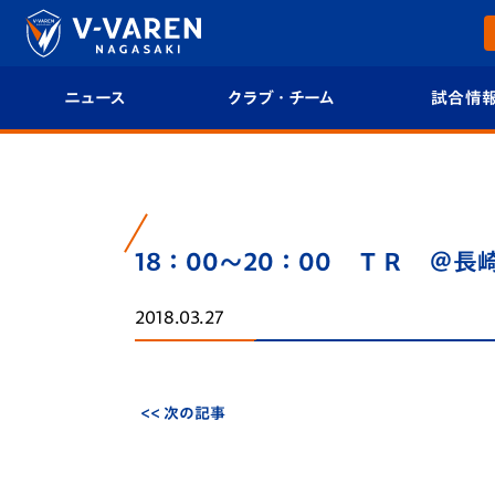
ニュース
クラブ・チーム
試合情
すべて
クラブプロフィール
試合日程/結果
トップチーム
フィロソフィー
試合情報
18：00～20：00 ＴＲ ＠
クラブ
クラブ概要
順位表
2018.03.27
試合情報
エンブレム紹介
U-21 Jリーグ
ファンクラブ
選手プロフィール
フォトギャラ
<< 次の記事
チケット
スタッフプロフィール
スタジアムグ