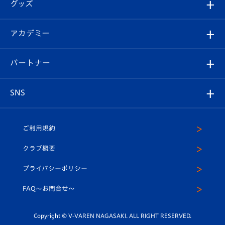
チケット
グッズ
チケット
選手プロフィール
Revive Team
フォトギャラリー
シーズンシート
オンラインショップ
アカデミー
イベント
スタッフプロフィール
スタジアムへのアクセス
スタジアムグルメ
V-LOVERS（ファンクラブ）
2026-27ユニフォーム
メディア
育成からのお知らせ
パートナー
マスコット紹介
ヴィヴィくんの長崎おもてなしガイド
はじめての観戦ガイド
プレイヤーズスイート
店舗情報
グッズ
アカデミー
チームスケジュール
V-EXPRESS
パートナー企業一覧
SNS
（ユニフォーム入場）
ホームタウン
U-18
クラブハウス（練習場）
パートナー募集
公式Twitter
ご利用規約
アカデミー
U-15
応援メディア
法人限定 VIP BOX
ヴィヴィくんインスタグラム
クラブ概要
スクール
U-12
メディア出演情報
プライバシーポリシー
公式LINE＠
スクール
FAQ〜お問合せ〜
平和祈念活動
Youtube公式チャンネル
ホームタウン活動
Copyright © V-VAREN NAGASAKI. ALL RIGHT RESERVED.