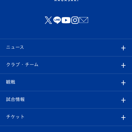
ニュース
すべて
クラブ・チーム
トップチーム
クラブプロフィール
観戦
クラブ
フィロソフィー
観戦ルール
試合情報
試合情報
クラブ概要
観戦ツアー
試合日程/結果
チケット
ファンクラブ
エンブレム紹介
はじめての観戦ガイド
順位表