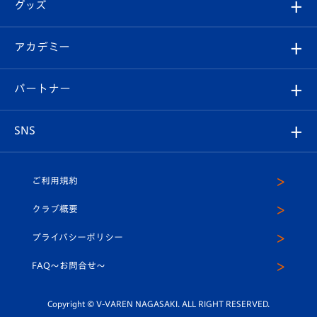
チケット
グッズ
チケット
選手プロフィール
Revive Team
フォトギャラリー
シーズンシート
オンラインショップ
アカデミー
イベント
スタッフプロフィール
スタジアムへのアクセス
スタジアムグルメ
V-LOVERS（ファンクラブ）
2026-27ユニフォーム
メディア
育成からのお知らせ
パートナー
マスコット紹介
ヴィヴィくんの長崎おもてなしガイド
はじめての観戦ガイド
プレイヤーズスイート
店舗情報
グッズ
アカデミー
チームスケジュール
V-EXPRESS
パートナー企業一覧
SNS
（ユニフォーム入場）
ホームタウン
U-18
クラブハウス（練習場）
パートナー募集
公式Twitter
ご利用規約
アカデミー
U-15
応援メディア
法人限定 VIP BOX
ヴィヴィくんインスタグラム
クラブ概要
スクール
U-12
メディア出演情報
プライバシーポリシー
公式LINE＠
スクール
FAQ〜お問合せ〜
平和祈念活動
Youtube公式チャンネル
ホームタウン活動
Copyright © V-VAREN NAGASAKI. ALL RIGHT RESERVED.