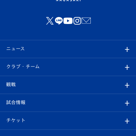
ニュース
すべて
クラブ・チーム
トップチーム
クラブプロフィール
観戦
クラブ
フィロソフィー
観戦ルール
試合情報
試合情報
クラブ概要
観戦ツアー
試合日程/結果
チケット
ファンクラブ
エンブレム紹介
はじめての観戦ガイド
順位表