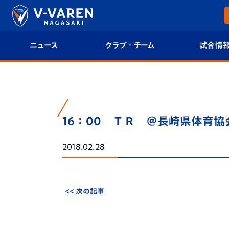
ニュース
クラブ・チーム
試合情
すべて
クラブプロフィール
試合日程/結果
トップチーム
フィロソフィー
試合情報
16：00 ＴＲ ＠長崎県体育
クラブ
クラブ概要
順位表
2018.02.28
試合情報
エンブレム紹介
U-21 Jリーグ
ファンクラブ
選手プロフィール
フォトギャラ
<< 次の記事
チケット
スタッフプロフィール
スタジアムグ