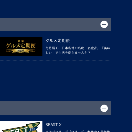
グルメ定期便
毎月届く、日本各地の名物・名産品。「美味
しい」で生活を変えませんか？
BEAST X
麻雀プロリーグ「Mリーグ」参戦中！最新情