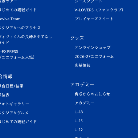
観戦ツアー
シーズンシート
はじめての観戦ガイド
V-LOVERS（ファンクラブ）
evive Team
プレイヤーズスイート
スタジアムへのアクセス
ヴィヴィくんの長崎おもてなし
グッズ
ガイド
オンラインショップ
-EXPRESS
2026-27ユニフォーム
（ユニフォーム入場）
店舗情報
合情報
アカデミー
試合日程/結果
育成からのお知らせ
順位表
アカデミー
フォトギャラリー
U-18
スタジアムグルメ
U-15
はじめての観戦ガイド
U-12