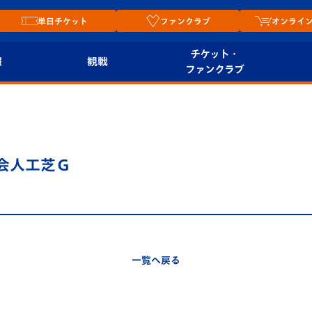
単日チケット
ファンクラブ
オンライ
チケット・
報
観戦
ファンクラブ
観戦ルール
チケット
オンラ
はじめての観戦ガイ
シーズンシート
2026
ド
ム
協会人工芝Ｇ
プレイヤーズスイート
Revive Team
店舗情
関連
V-LOVERS（ファン
スタジアムへのアク
クラブ）
セス
リー
一覧へ戻る
ヴィヴィくんの長崎
ルメ
おもてなしガイド