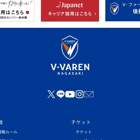
戦
チケット
観戦ルール
チケット