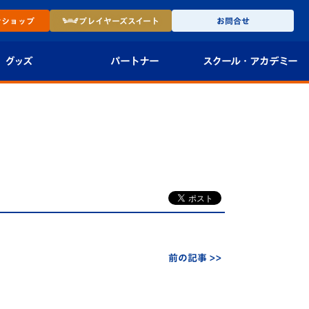
ン
ショップ
プレイヤーズ
スイート
お問合せ
グッズ
パートナー
スクール・
アカデミー
インショップ
パートナー企業一覧
アカデミー
-27ユニフォー
パートナー募集
U-18
法人限定 VIP BOX
U-15
報
U-12
スクール
前の記事 >>