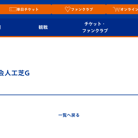
単日チケット
ファンクラブ
オンライ
チケット・
報
観戦
ファンクラブ
観戦ルール
チケット
オンラ
はじめての観戦ガイ
シーズンシート
2026
ド
ム
会人工芝G
プレイヤーズスイート
Revive Team
店舗情
関連
V-LOVERS（ファン
スタジアムへのアク
クラブ）
セス
リー
一覧へ戻る
ヴィヴィくんの長崎
ルメ
おもてなしガイド