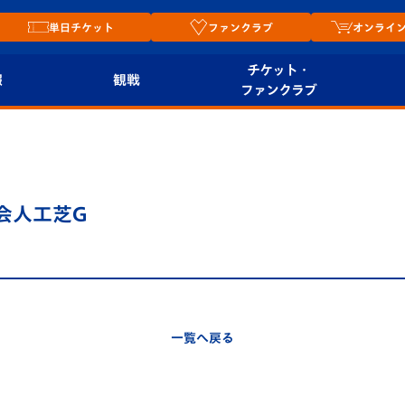
単日チケット
ファンクラブ
オンライ
チケット・
報
観戦
ファンクラブ
観戦ルール
チケット
オンラ
はじめての観戦ガイ
シーズンシート
2026
ド
ム
会人工芝G
プレイヤーズスイート
Revive Team
店舗情
関連
V-LOVERS（ファン
スタジアムへのアク
クラブ）
セス
リー
一覧へ戻る
ヴィヴィくんの長崎
ルメ
おもてなしガイド