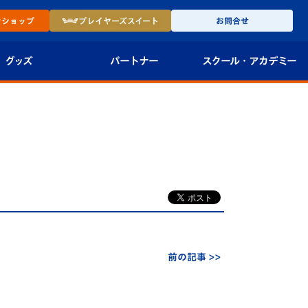
ン
ショップ
プレイヤーズ
スイート
お問合せ
グッズ
パートナー
スクール・
アカデミー
インショップ
パートナー企業一覧
アカデミー
-27ユニフォー
パートナー募集
U-18
法人限定 VIP BOX
U-15
報
U-12
スクール
前の記事 >>