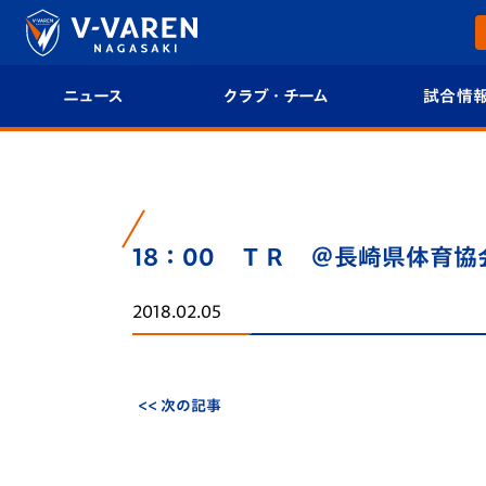
ニュース
クラブ・チーム
試合情
すべて
クラブプロフィール
試合日程/結果
トップチーム
フィロソフィー
試合情報
18：00 ＴＲ ＠長崎県体育協
クラブ
クラブ概要
順位表
2018.02.05
試合情報
エンブレム紹介
U-21 Jリーグ
ファンクラブ
選手プロフィール
フォトギャラ
<< 次の記事
チケット
スタッフプロフィール
スタジアムグ