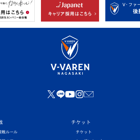
戦
チケット
観戦ルール
チケット