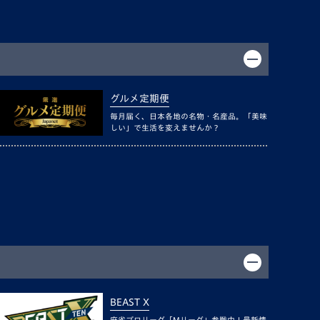
グルメ定期便
毎月届く、日本各地の名物・名産品。「美味
しい」で生活を変えませんか？
BEAST X
麻雀プロリーグ「Mリーグ」参戦中！最新情