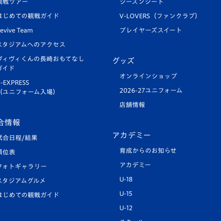
観戦ツアー
シーズンシート
はじめての観戦ガイド
V-LOVERS（ファンクラブ）
evive Team
プレイヤーズスイート
スタジアムへのアクセス
ヴィヴィくんの長崎おもてなし
グッズ
ガイド
オンラインショップ
-EXPRESS
2026-27ユニフォーム
（ユニフォーム入場）
店舗情報
合情報
アカデミー
試合日程/結果
育成からのお知らせ
順位表
アカデミー
フォトギャラリー
U-18
スタジアムグルメ
U-15
はじめての観戦ガイド
U-12