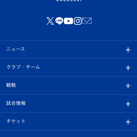
ニュース
すべて
クラブ・チーム
トップチーム
クラブプロフィール
観戦
クラブ
フィロソフィー
観戦ルール
試合情報
試合情報
クラブ概要
観戦ツアー
試合日程/結果
チケット
ファンクラブ
エンブレム紹介
はじめての観戦ガイド
順位表