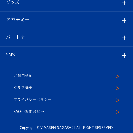
チケット
グッズ
チケット
選手プロフィール
Revive Team
フォトギャラリー
シーズンシート
オンラインショップ
アカデミー
イベント
スタッフプロフィール
スタジアムへのアクセス
スタジアムグルメ
V-LOVERS（ファンクラブ）
2026-27ユニフォーム
メディア
育成からのお知らせ
パートナー
マスコット紹介
ヴィヴィくんの長崎おもてなしガイド
はじめての観戦ガイド
プレイヤーズスイート
店舗情報
グッズ
アカデミー
チームスケジュール
V-EXPRESS
パートナー企業一覧
SNS
（ユニフォーム入場）
ホームタウン
U-18
クラブハウス（練習場）
パートナー募集
公式Twitter
ご利用規約
アカデミー
U-15
応援メディア
法人限定 VIP BOX
ヴィヴィくんインスタグラム
クラブ概要
スクール
U-12
メディア出演情報
プライバシーポリシー
公式LINE＠
スクール
FAQ〜お問合せ〜
平和祈念活動
Youtube公式チャンネル
ホームタウン活動
Copyright © V-VAREN NAGASAKI. ALL RIGHT RESERVED.