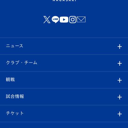
ニュース
すべて
クラブ・チーム
トップチーム
クラブプロフィール
観戦
クラブ
フィロソフィー
観戦ルール
試合情報
試合情報
クラブ概要
観戦ツアー
試合日程/結果
チケット
ファンクラブ
エンブレム紹介
はじめての観戦ガイド
順位表