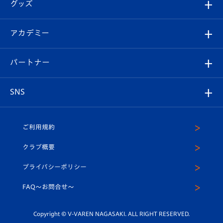
チケット
グッズ
チケット
選手プロフィール
Revive Team
フォトギャラリー
シーズンシート
オンラインショップ
アカデミー
イベント
スタッフプロフィール
スタジアムへのアクセス
スタジアムグルメ
V-LOVERS（ファンクラブ）
2026-27ユニフォーム
メディア
育成からのお知らせ
パートナー
マスコット紹介
ヴィヴィくんの長崎おもてなしガイド
はじめての観戦ガイド
プレイヤーズスイート
店舗情報
グッズ
アカデミー
チームスケジュール
V-EXPRESS
パートナー企業一覧
SNS
（ユニフォーム入場）
ホームタウン
U-18
クラブハウス（練習場）
パートナー募集
公式Twitter
ご利用規約
アカデミー
U-15
応援メディア
法人限定 VIP BOX
ヴィヴィくんインスタグラム
クラブ概要
スクール
U-12
メディア出演情報
プライバシーポリシー
公式LINE＠
スクール
FAQ〜お問合せ〜
平和祈念活動
Youtube公式チャンネル
ホームタウン活動
Copyright © V-VAREN NAGASAKI. ALL RIGHT RESERVED.