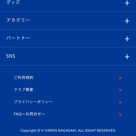
チケット
グッズ
チケット
選手プロフィール
Revive Team
フォトギャラリー
シーズンシート
オンラインショップ
アカデミー
イベント
スタッフプロフィール
スタジアムへのアクセス
スタジアムグルメ
V-LOVERS（ファンクラブ）
2026-27ユニフォーム
メディア
育成からのお知らせ
パートナー
マスコット紹介
ヴィヴィくんの長崎おもてなしガイド
はじめての観戦ガイド
プレイヤーズスイート
店舗情報
グッズ
アカデミー
チームスケジュール
V-EXPRESS
パートナー企業一覧
SNS
（ユニフォーム入場）
ホームタウン
U-18
クラブハウス（練習場）
パートナー募集
公式Twitter
ご利用規約
アカデミー
U-15
応援メディア
法人限定 VIP BOX
ヴィヴィくんインスタグラム
クラブ概要
スクール
U-12
メディア出演情報
プライバシーポリシー
公式LINE＠
スクール
FAQ〜お問合せ〜
平和祈念活動
Youtube公式チャンネル
ホームタウン活動
Copyright © V-VAREN NAGASAKI. ALL RIGHT RESERVED.