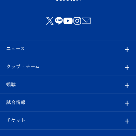
ニュース
すべて
クラブ・チーム
トップチーム
クラブプロフィール
観戦
クラブ
フィロソフィー
観戦ルール
試合情報
試合情報
クラブ概要
観戦ツアー
試合日程/結果
チケット
ファンクラブ
エンブレム紹介
はじめての観戦ガイド
順位表