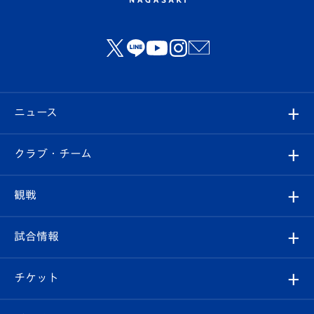
ニュース
すべて
クラブ・チーム
トップチーム
クラブプロフィール
観戦
クラブ
フィロソフィー
観戦ルール
試合情報
試合情報
クラブ概要
観戦ツアー
試合日程/結果
チケット
ファンクラブ
エンブレム紹介
はじめての観戦ガイド
順位表