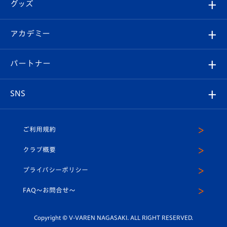
チケット
グッズ
チケット
選手プロフィール
Revive Team
フォトギャラリー
シーズンシート
オンラインショップ
アカデミー
イベント
スタッフプロフィール
スタジアムへのアクセス
スタジアムグルメ
V-LOVERS（ファンクラブ）
2026-27ユニフォーム
メディア
育成からのお知らせ
パートナー
マスコット紹介
ヴィヴィくんの長崎おもてなしガイド
はじめての観戦ガイド
プレイヤーズスイート
店舗情報
グッズ
アカデミー
チームスケジュール
V-EXPRESS
パートナー企業一覧
SNS
（ユニフォーム入場）
ホームタウン
U-18
クラブハウス（練習場）
パートナー募集
公式Twitter
ご利用規約
アカデミー
U-15
応援メディア
法人限定 VIP BOX
ヴィヴィくんインスタグラム
クラブ概要
スクール
U-12
メディア出演情報
プライバシーポリシー
公式LINE＠
スクール
FAQ〜お問合せ〜
平和祈念活動
Youtube公式チャンネル
ホームタウン活動
Copyright © V-VAREN NAGASAKI. ALL RIGHT RESERVED.