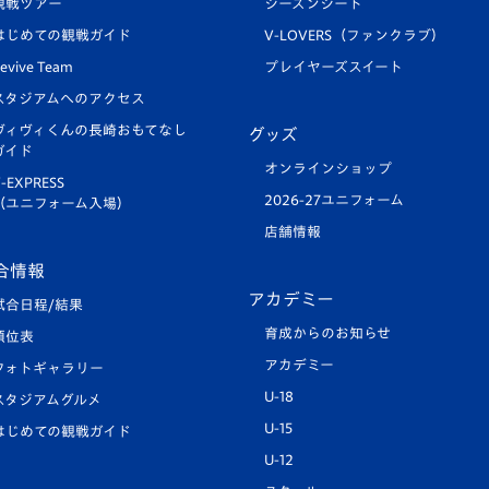
観戦ツアー
シーズンシート
はじめての観戦ガイド
V-LOVERS（ファンクラブ）
evive Team
プレイヤーズスイート
スタジアムへのアクセス
ヴィヴィくんの長崎おもてなし
グッズ
ガイド
オンラインショップ
-EXPRESS
2026-27ユニフォーム
（ユニフォーム入場）
店舗情報
合情報
アカデミー
試合日程/結果
育成からのお知らせ
順位表
アカデミー
フォトギャラリー
U-18
スタジアムグルメ
U-15
はじめての観戦ガイド
U-12