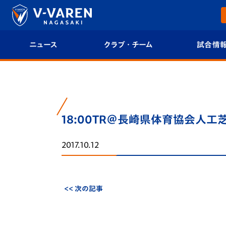
ニュース
クラブ・チーム
試合情
すべて
クラブプロフィール
試合日程/結果
トップチーム
フィロソフィー
試合情報
18:00TR＠長崎県体育協会人工
クラブ
クラブ概要
順位表
2017.10.12
試合情報
エンブレム紹介
U-21 Jリーグ
ファンクラブ
選手プロフィール
フォトギャラ
<< 次の記事
チケット
スタッフプロフィール
スタジアムグ