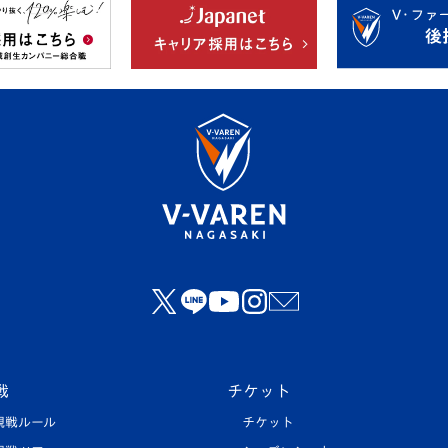
戦
チケット
観戦ルール
チケット