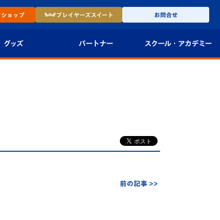
ン
ショップ
プレイヤーズ
スイート
お問合せ
グッズ
パートナー
スクール・
アカデミー
インショップ
パートナー企業一覧
アカデミー
-27ユニフォー
パートナー募集
U-18
法人限定 VIP BOX
U-15
報
U-12
スクール
前の記事 >>