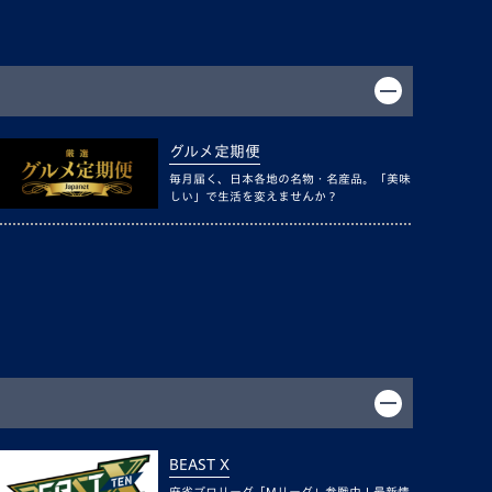
グルメ定期便
毎月届く、日本各地の名物・名産品。「美味
しい」で生活を変えませんか？
BEAST X
麻雀プロリーグ「Mリーグ」参戦中！最新情