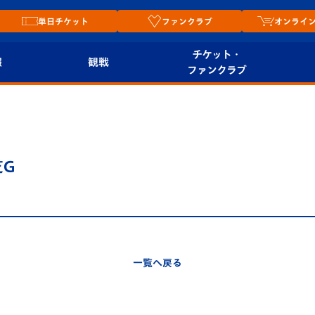
単日チケット
ファンクラブ
オンライ
チケット・
報
観戦
ファンクラブ
観戦ルール
チケット
オンラ
はじめての観戦ガイ
シーズンシート
2026
ド
ム
芝G
プレイヤーズスイート
Revive Team
店舗情
関連
V-LOVERS（ファン
スタジアムへのアク
クラブ）
セス
リー
一覧へ戻る
ヴィヴィくんの長崎
ルメ
おもてなしガイド