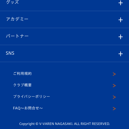
チケット
グッズ
チケット
選手プロフィール
Revive Team
フォトギャラリー
シーズンシート
オンラインショップ
アカデミー
イベント
スタッフプロフィール
スタジアムへのアクセス
スタジアムグルメ
V-LOVERS（ファンクラブ）
2026-27ユニフォーム
メディア
育成からのお知らせ
パートナー
マスコット紹介
ヴィヴィくんの長崎おもてなしガイド
はじめての観戦ガイド
プレイヤーズスイート
店舗情報
グッズ
アカデミー
チームスケジュール
V-EXPRESS
パートナー企業一覧
SNS
（ユニフォーム入場）
ホームタウン
U-18
クラブハウス（練習場）
パートナー募集
公式Twitter
ご利用規約
アカデミー
U-15
応援メディア
法人限定 VIP BOX
ヴィヴィくんインスタグラム
クラブ概要
スクール
U-12
メディア出演情報
プライバシーポリシー
公式LINE＠
スクール
FAQ〜お問合せ〜
平和祈念活動
Youtube公式チャンネル
ホームタウン活動
Copyright © V-VAREN NAGASAKI. ALL RIGHT RESERVED.