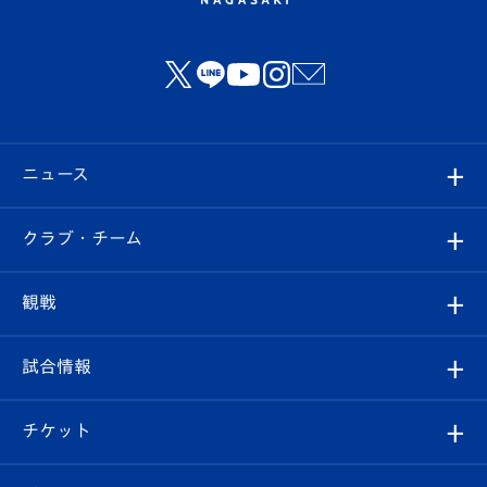
ニュース
すべて
クラブ・チーム
トップチーム
クラブプロフィール
観戦
クラブ
フィロソフィー
観戦ルール
試合情報
試合情報
クラブ概要
観戦ツアー
試合日程/結果
チケット
ファンクラブ
エンブレム紹介
はじめての観戦ガイド
順位表