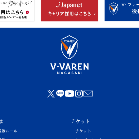
戦
チケット
観戦ルール
チケット