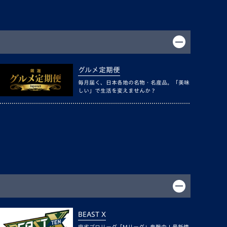
グルメ定期便
毎月届く、日本各地の名物・名産品。「美味
しい」で生活を変えませんか？
BEAST X
麻雀プロリーグ「Mリーグ」参戦中！最新情