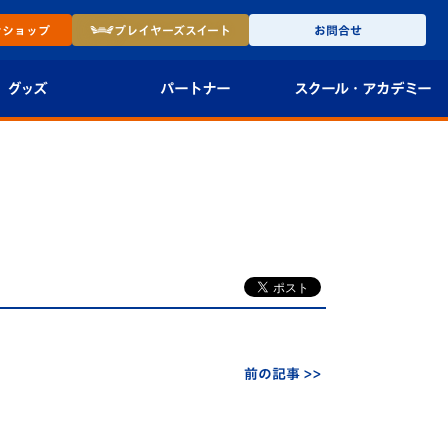
ン
ショップ
プレイヤーズ
スイート
お問合せ
グッズ
パートナー
スクール・
アカデミー
インショップ
パートナー企業一覧
アカデミー
-27ユニフォー
パートナー募集
U-18
法人限定 VIP BOX
U-15
報
U-12
スクール
前の記事 >>