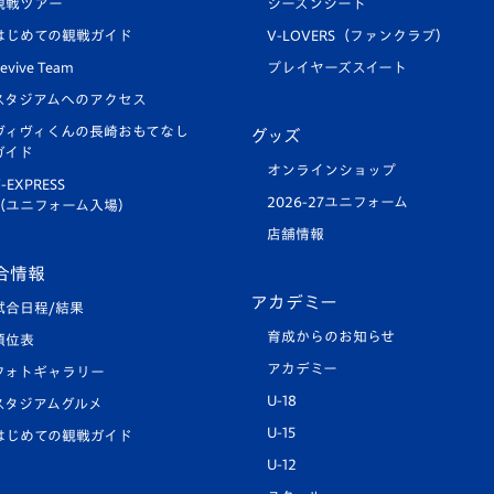
観戦ツアー
シーズンシート
はじめての観戦ガイド
V-LOVERS（ファンクラブ）
evive Team
プレイヤーズスイート
スタジアムへのアクセス
ヴィヴィくんの長崎おもてなし
グッズ
ガイド
オンラインショップ
-EXPRESS
2026-27ユニフォーム
（ユニフォーム入場）
店舗情報
合情報
アカデミー
試合日程/結果
育成からのお知らせ
順位表
アカデミー
フォトギャラリー
U-18
スタジアムグルメ
U-15
はじめての観戦ガイド
U-12