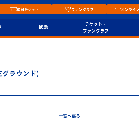
単日チケット
ファンクラブ
オンライ
チケット・
報
観戦
ファンクラブ
観戦ルール
チケット
オンラ
はじめての観戦ガイ
シーズンシート
2026
ド
ム
芝グラウンド)
プレイヤーズスイート
Revive Team
店舗情
関連
V-LOVERS（ファン
スタジアムへのアク
クラブ）
セス
リー
一覧へ戻る
ヴィヴィくんの長崎
ルメ
おもてなしガイド