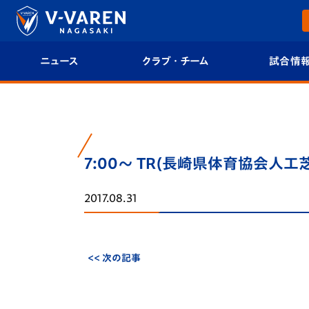
ニュース
クラブ・チーム
試合情
すべて
クラブプロフィール
試合日程/結果
トップチーム
フィロソフィー
試合情報
7:00～ TR(長崎県体育協会人工
クラブ
クラブ概要
順位表
2017.08.31
試合情報
エンブレム紹介
U-21 Jリーグ
ファンクラブ
選手プロフィール
フォトギャラ
<< 次の記事
チケット
スタッフプロフィール
スタジアムグ