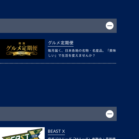
グルメ定期便
毎月届く、日本各地の名物・名産品。「美味
しい」で生活を変えませんか？
BEAST X
麻雀プロリーグ「Mリーグ」参戦中！最新情