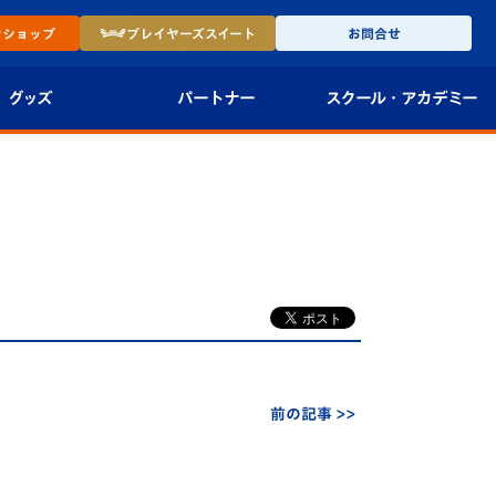
ン
ショップ
プレイヤーズ
スイート
お問合せ
グッズ
パートナー
スクール・
アカデミー
インショップ
パートナー企業一覧
アカデミー
-27ユニフォー
パートナー募集
U-18
法人限定 VIP BOX
U-15
報
U-12
スクール
前の記事 >>