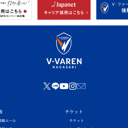
戦
チケット
観戦ルール
チケット