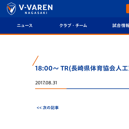
ニュース
クラブ・チーム
試合情
すべて
クラブプロフィール
試合日程/結果
トップチーム
フィロソフィー
試合情報
18:00～ TR(長崎県体育協会人
クラブ
クラブ概要
順位表
2017.08.31
試合情報
エンブレム紹介
U-21 Jリーグ
ファンクラブ
選手プロフィール
フォトギャラ
<< 次の記事
チケット
スタッフプロフィール
スタジアムグ