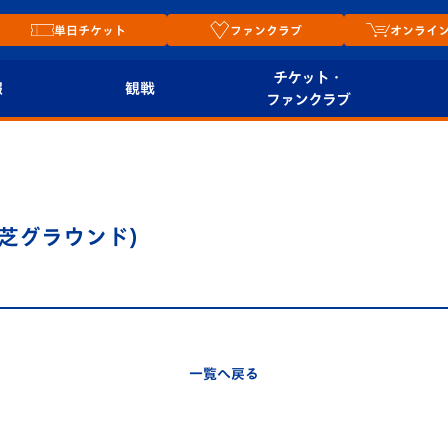
単日チケット
ファンクラブ
オンライ
チケット・
報
観戦
ファンクラブ
観戦ルール
チケット
オンラ
はじめての観戦ガイ
シーズンシート
2026
ド
ム
工芝グラウンド)
プレイヤーズスイート
Revive Team
店舗情
関連
V-LOVERS（ファン
スタジアムへのアク
クラブ）
セス
リー
一覧へ戻る
ヴィヴィくんの長崎
ルメ
おもてなしガイド