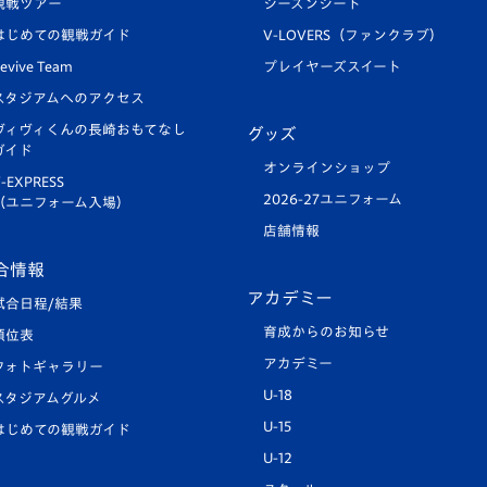
観戦ツアー
シーズンシート
はじめての観戦ガイド
V-LOVERS（ファンクラブ）
evive Team
プレイヤーズスイート
スタジアムへのアクセス
ヴィヴィくんの長崎おもてなし
グッズ
ガイド
オンラインショップ
-EXPRESS
2026-27ユニフォーム
（ユニフォーム入場）
店舗情報
合情報
アカデミー
試合日程/結果
育成からのお知らせ
順位表
アカデミー
フォトギャラリー
U-18
スタジアムグルメ
U-15
はじめての観戦ガイド
U-12