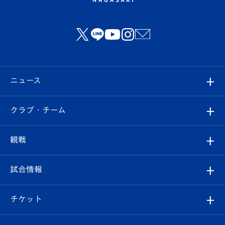
ニュース
すべて
クラブ・チーム
トップチーム
クラブプロフィール
観戦
クラブ
フィロソフィー
観戦ルール
試合情報
試合情報
クラブ概要
観戦ツアー
試合日程/結果
チケット
ファンクラブ
エンブレム紹介
はじめての観戦ガイド
順位表