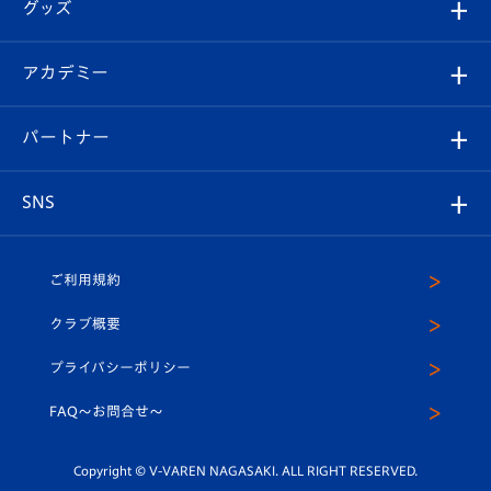
チケット
グッズ
チケット
選手プロフィール
Revive Team
フォトギャラリー
シーズンシート
オンラインショップ
アカデミー
イベント
スタッフプロフィール
スタジアムへのアクセス
スタジアムグルメ
V-LOVERS（ファンクラブ）
2026-27ユニフォーム
メディア
育成からのお知らせ
パートナー
マスコット紹介
ヴィヴィくんの長崎おもてなしガイド
はじめての観戦ガイド
プレイヤーズスイート
店舗情報
グッズ
アカデミー
チームスケジュール
V-EXPRESS
パートナー企業一覧
SNS
（ユニフォーム入場）
ホームタウン
U-18
クラブハウス（練習場）
パートナー募集
公式Twitter
ご利用規約
アカデミー
U-15
応援メディア
法人限定 VIP BOX
ヴィヴィくんインスタグラム
クラブ概要
スクール
U-12
メディア出演情報
プライバシーポリシー
公式LINE＠
スクール
FAQ〜お問合せ〜
平和祈念活動
Youtube公式チャンネル
ホームタウン活動
Copyright © V-VAREN NAGASAKI. ALL RIGHT RESERVED.