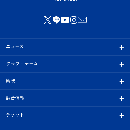
ニュース
すべて
クラブ・チーム
トップチーム
クラブプロフィール
観戦
クラブ
フィロソフィー
観戦ルール
試合情報
試合情報
クラブ概要
観戦ツアー
試合日程/結果
チケット
ファンクラブ
エンブレム紹介
はじめての観戦ガイド
順位表