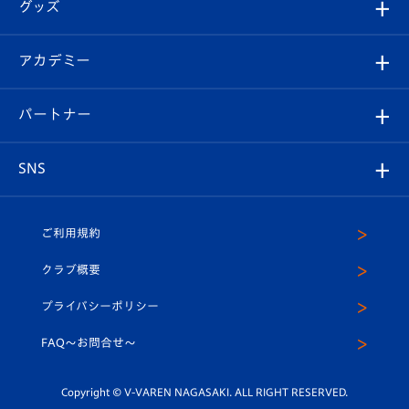
チケット
グッズ
チケット
選手プロフィール
Revive Team
フォトギャラリー
シーズンシート
オンラインショップ
アカデミー
イベント
スタッフプロフィール
スタジアムへのアクセス
スタジアムグルメ
V-LOVERS（ファンクラブ）
2026-27ユニフォーム
メディア
育成からのお知らせ
パートナー
マスコット紹介
ヴィヴィくんの長崎おもてなしガイド
はじめての観戦ガイド
プレイヤーズスイート
店舗情報
グッズ
アカデミー
チームスケジュール
V-EXPRESS
パートナー企業一覧
SNS
（ユニフォーム入場）
ホームタウン
U-18
クラブハウス（練習場）
パートナー募集
公式Twitter
ご利用規約
アカデミー
U-15
応援メディア
法人限定 VIP BOX
ヴィヴィくんインスタグラム
クラブ概要
スクール
U-12
メディア出演情報
プライバシーポリシー
公式LINE＠
スクール
FAQ〜お問合せ〜
平和祈念活動
Youtube公式チャンネル
ホームタウン活動
Copyright © V-VAREN NAGASAKI. ALL RIGHT RESERVED.