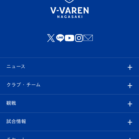
ニュース
すべて
クラブ・チーム
トップチーム
クラブプロフィール
観戦
クラブ
フィロソフィー
観戦ルール
試合情報
試合情報
クラブ概要
観戦ツアー
試合日程/結果