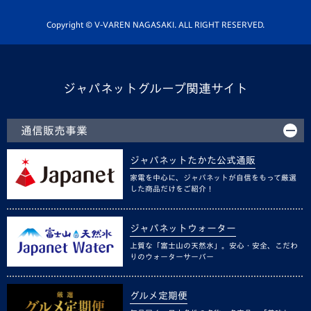
ホームタウン活動
Copyright © V-VAREN NAGASAKI. ALL RIGHT RESERVED.
ジャパネットグループ関連サイト
通信販売事業
ジャパネットたかた公式通販
家電を中心に、ジャパネットが自信をもって厳選
した商品だけをご紹介！
ジャパネットウォーター
上質な「富士山の天然水」。安心・安全、こだわ
りのウォーターサーバー
グルメ定期便