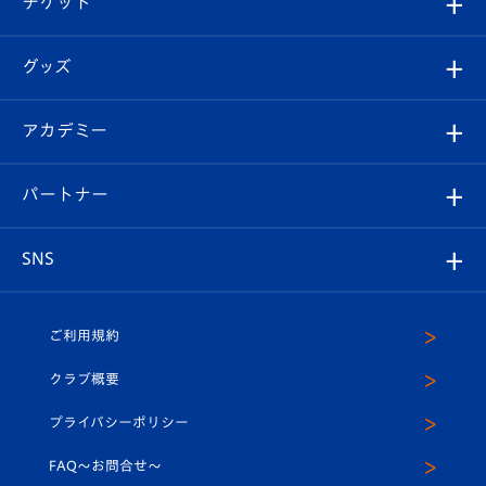
チケット
ファンクラブ
エンブレム紹介
はじめての観戦ガイド
順位表
チケット
グッズ
チケット
選手プロフィール
Revive Team
フォトギャラリー
シーズンシート
オンラインショップ
アカデミー
イベント
スタッフプロフィール
スタジアムへのアクセス
スタジアムグルメ
V-LOVERS（ファンクラブ）
2026-27ユニフォーム
メディア
育成からのお知らせ
パートナー
マスコット紹介
ヴィヴィくんの長崎おもてなしガイド
はじめての観戦ガイド
プレイヤーズスイート
店舗情報
グッズ
アカデミー
チームスケジュール
V-EXPRESS
パートナー企業一覧
SNS
（ユニフォーム入場）
ホームタウン
U-18
クラブハウス（練習場）
パートナー募集
公式Twitter
ご利用規約
アカデミー
U-15
応援メディア
法人限定 VIP BOX
ヴィヴィくんインスタグラム
クラブ概要
スクール
U-12
メディア出演情報
プライバシーポリシー
公式LINE＠
スクール
FAQ〜お問合せ〜
平和祈念活動
Youtube公式チャンネル