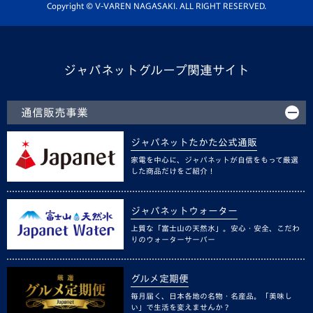
ホームタウン活動
Copyright © V-VAREN NAGASAKI. ALL RIGHT RESERVED.
ジャパネットグループ関連サイト
通信販売事業
ジャパネットたかた公式通販
家電を中心に、ジャパネットが自信をもって厳選
した商品だけをご紹介！
ジャパネットウォーター
上質な「富士山の天然水」。安心・安全、こだわ
りのウォーターサーバー
グルメ定期便
毎月届く、日本各地の名物・名産品。「美味し
い」で生活を変えませんか？