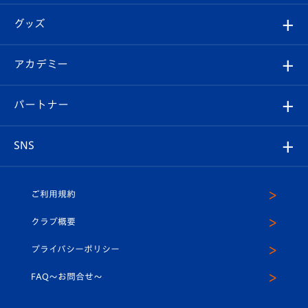
エンブレム紹介
はじめての観戦ガイド
順位表
チケット
グッズ
チケット
選手プロフィール
Revive Team
フォトギャラリー
シーズンシート
オンラインショップ
アカデミー
イベント
スタッフプロフィール
スタジアムへのアクセス
スタジアムグルメ
V-LOVERS（ファンクラブ）
2026-27ユニフォーム
メディア
育成からのお知らせ
パートナー
マスコット紹介
ヴィヴィくんの長崎おもてなしガイド
はじめての観戦ガイド
プレイヤーズスイート
店舗情報
グッズ
アカデミー
チームスケジュール
V-EXPRESS
パートナー企業一覧
SNS
（ユニフォーム入場）
ホームタウン
U-18
クラブハウス（練習場）
パートナー募集
公式Twitter
ご利用規約
アカデミー
U-15
応援メディア
法人限定 VIP BOX
ヴィヴィくんインスタグラム
クラブ概要
スクール
U-12
メディア出演情報
プライバシーポリシー
公式LINE＠
スクール
FAQ〜お問合せ〜
平和祈念活動
Youtube公式チャンネル