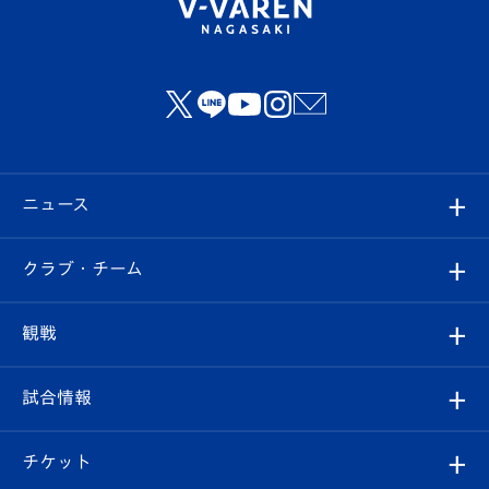
ニュース
すべて
クラブ・チーム
トップチーム
クラブプロフィール
観戦
クラブ
フィロソフィー
観戦ルール
試合情報
試合情報
クラブ概要
観戦ツアー
試合日程/結果
チケット
ファンクラブ