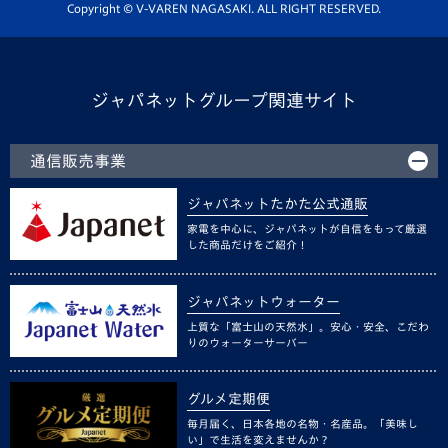
ホームタウン活動
Copyright © V-VAREN NAGASAKI. ALL RIGHT RESERVED.
ジャパネットグループ関連サイト
通信販売事業
ジャパネットたかた公式通販
家電を中心に、ジャパネットが自信をもって厳選
した商品だけをご紹介！
ジャパネットウォーター
上質な「富士山の天然水」。安心・安全、こだわ
りのウォーターサーバー
グルメ定期便
毎月届く、日本各地の名物・名産品。「美味し
い」で生活を変えませんか？