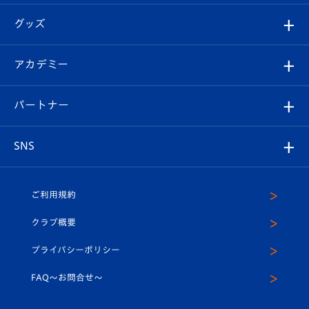
エンブレム紹介
はじめての観戦ガイド
順位表
チケット
グッズ
チケット
選手プロフィール
Revive Team
フォトギャラリー
シーズンシート
オンラインショップ
アカデミー
イベント
スタッフプロフィール
スタジアムへのアクセス
スタジアムグルメ
V-LOVERS（ファンクラブ）
2026-27ユニフォーム
メディア
育成からのお知らせ
パートナー
マスコット紹介
ヴィヴィくんの長崎おもてなしガイド
はじめての観戦ガイド
プレイヤーズスイート
店舗情報
グッズ
アカデミー
チームスケジュール
V-EXPRESS
パートナー企業一覧
SNS
（ユニフォーム入場）
ホームタウン
U-18
クラブハウス（練習場）
パートナー募集
公式Twitter
ご利用規約
アカデミー
U-15
応援メディア
法人限定 VIP BOX
ヴィヴィくんインスタグラム
クラブ概要
スクール
U-12
メディア出演情報
プライバシーポリシー
公式LINE＠
スクール
FAQ〜お問合せ〜
平和祈念活動
Youtube公式チャンネル