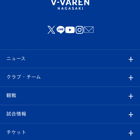
ニュース
すべて
クラブ・チーム
トップチーム
クラブプロフィール
観戦
クラブ
フィロソフィー
観戦ルール
試合情報
試合情報
クラブ概要
観戦ツアー
試合日程/結果
チケット
ファンクラブ