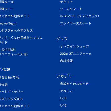
観戦ルール
チケット
観戦ツアー
シーズンシート
はじめての観戦ガイド
V-LOVERS（ファンクラブ）
evive Team
プレイヤーズスイート
スタジアムへのアクセス
ヴィヴィくんの長崎おもてなし
グッズ
ガイド
オンラインショップ
-EXPRESS
2026-27ユニフォーム
（ユニフォーム入場）
店舗情報
合情報
アカデミー
試合日程/結果
育成からのお知らせ
順位表
アカデミー
フォトギャラリー
U-18
スタジアムグルメ
U-15
はじめての観戦ガイド