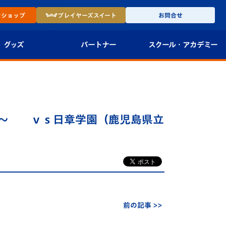
ン
ショップ
プレイヤーズ
スイート
お問合せ
グッズ
パートナー
スクール・
アカデミー
インショップ
パートナー企業一覧
アカデミー
-27ユニフォー
パートナー募集
U-18
０～ ｖｓ日章学園（鹿児島県立
法人限定 VIP BOX
U-15
報
U-12
スクール
前の記事 >>