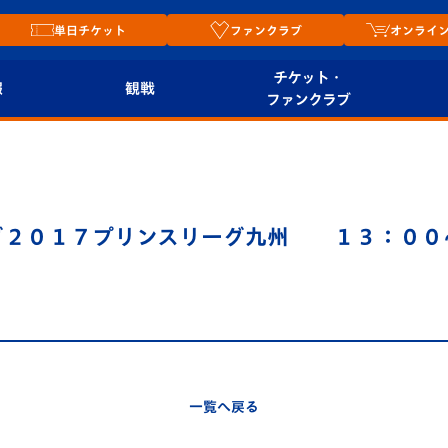
単日チケット
ファンクラブ
オンライ
チケット・
報
観戦
ファンクラブ
観戦ルール
チケット
オンラ
はじめての観戦ガイ
シーズンシート
2026
ド
ム
グ２０１７プリンスリーグ九州 １３：０
プレイヤーズスイート
Revive Team
店舗情
関連
V-LOVERS（ファン
スタジアムへのアク
クラブ）
セス
リー
ヴィヴィくんの長崎
ルメ
一覧へ戻る
おもてなしガイド