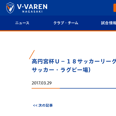
ニュース
クラブ・チーム
試合情
すべて
クラブプロフィール
試合日程/結果
トップチーム
フィロソフィー
試合情報
高円宮杯Ｕ－１８サッカーリー
クラブ
クラブ概要
順位表
サッカー・ラグビー場）
試合情報
エンブレム紹介
U-21 Jリーグ
2017.03.29
ファンクラブ
選手プロフィール
フォトギャラ
チケット
スタッフプロフィール
スタジアムグ
<< 次の記事