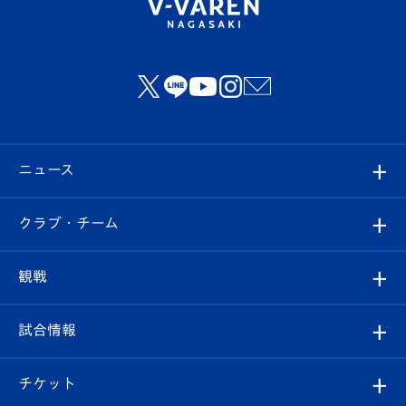
ニュース
すべて
クラブ・チーム
トップチーム
クラブプロフィール
観戦
クラブ
フィロソフィー
観戦ルール
試合情報
試合情報
クラブ概要
観戦ツアー
試合日程/結果
チケット
ファンクラブ