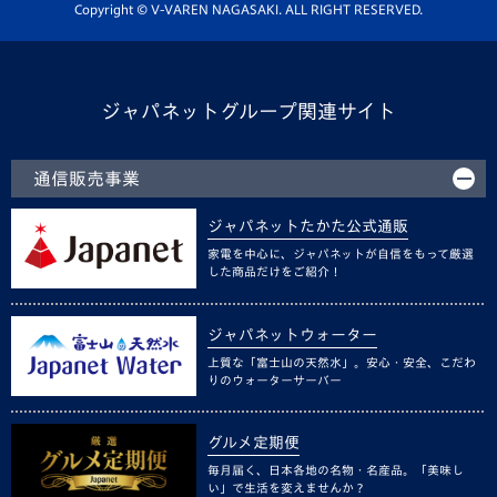
ホームタウン活動
Copyright © V-VAREN NAGASAKI. ALL RIGHT RESERVED.
ジャパネットグループ関連サイト
通信販売事業
ジャパネットたかた公式通販
家電を中心に、ジャパネットが自信をもって厳選
した商品だけをご紹介！
ジャパネットウォーター
上質な「富士山の天然水」。安心・安全、こだわ
りのウォーターサーバー
グルメ定期便
毎月届く、日本各地の名物・名産品。「美味し
い」で生活を変えませんか？