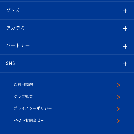
エンブレム紹介
はじめての観戦ガイド
順位表
チケット
グッズ
チケット
選手プロフィール
Revive Team
フォトギャラリー
シーズンシート
オンラインショップ
アカデミー
イベント
スタッフプロフィール
スタジアムへのアクセス
スタジアムグルメ
V-LOVERS（ファンクラブ）
2026-27ユニフォーム
メディア
育成からのお知らせ
パートナー
マスコット紹介
ヴィヴィくんの長崎おもてなしガイド
はじめての観戦ガイド
プレイヤーズスイート
店舗情報
グッズ
アカデミー
チームスケジュール
V-EXPRESS
パートナー企業一覧
SNS
（ユニフォーム入場）
ホームタウン
U-18
クラブハウス（練習場）
パートナー募集
公式Twitter
ご利用規約
アカデミー
U-15
応援メディア
法人限定 VIP BOX
ヴィヴィくんインスタグラム
クラブ概要
スクール
U-12
メディア出演情報
プライバシーポリシー
公式LINE＠
スクール
FAQ〜お問合せ〜
平和祈念活動
Youtube公式チャンネル