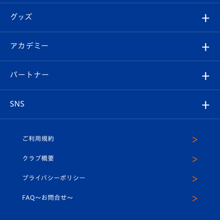
エンブレム紹介
はじめての観戦ガイド
順位表
チケット
グッズ
チケット
選手プロフィール
Revive Team
フォトギャラリー
シーズンシート
オンラインショップ
アカデミー
イベント
スタッフプロフィール
スタジアムへのアクセス
スタジアムグルメ
V-LOVERS（ファンクラブ）
2026-27ユニフォーム
メディア
育成からのお知らせ
パートナー
マスコット紹介
ヴィヴィくんの長崎おもてなしガイド
はじめての観戦ガイド
プレイヤーズスイート
店舗情報
グッズ
アカデミー
チームスケジュール
V-EXPRESS
パートナー企業一覧
SNS
（ユニフォーム入場）
ホームタウン
U-18
クラブハウス（練習場）
パートナー募集
公式Twitter
ご利用規約
アカデミー
U-15
応援メディア
法人限定 VIP BOX
ヴィヴィくんインスタグラム
クラブ概要
スクール
U-12
メディア出演情報
プライバシーポリシー
公式LINE＠
スクール
FAQ〜お問合せ〜
平和祈念活動
Youtube公式チャンネル