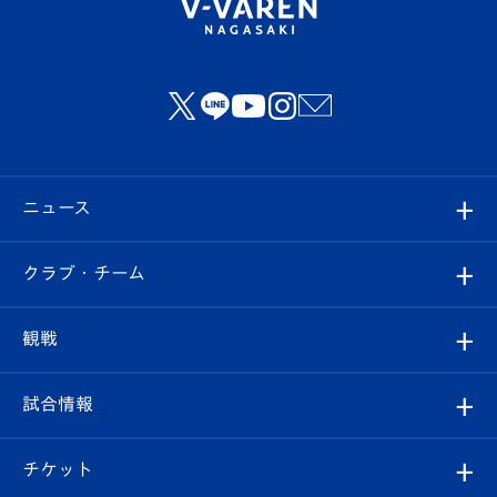
ニュース
すべて
クラブ・チーム
トップチーム
クラブプロフィール
観戦
クラブ
フィロソフィー
観戦ルール
試合情報
試合情報
クラブ概要
観戦ツアー
試合日程/結果
チケット
ファンクラブ