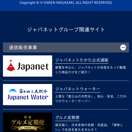
ホームタウン活動
Copyright © V-VAREN NAGASAKI. ALL RIGHT RESERVED.
ジャパネットグループ関連サイト
通信販売事業
ジャパネットたかた公式通販
家電を中心に、ジャパネットが自信をもって厳選
した商品だけをご紹介！
ジャパネットウォーター
上質な「富士山の天然水」。安心・安全、こだわ
りのウォーターサーバー
グルメ定期便
毎月届く、日本各地の名物・名産品。「美味し
い」で生活を変えませんか？