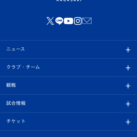
ニュース
すべて
クラブ・チーム
トップチーム
クラブプロフィール
観戦
クラブ
フィロソフィー
観戦ルール
試合情報
試合情報
クラブ概要
観戦ツアー
試合日程/結果
チケット
ファンクラブ
エンブレム紹介
はじめての観戦ガイド
順位表