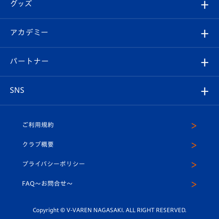
チケット
グッズ
チケット
選手プロフィール
Revive Team
フォトギャラリー
シーズンシート
オンラインショップ
アカデミー
イベント
スタッフプロフィール
スタジアムへのアクセス
スタジアムグルメ
V-LOVERS（ファンクラブ）
2026-27ユニフォーム
メディア
育成からのお知らせ
パートナー
マスコット紹介
ヴィヴィくんの長崎おもてなしガイド
はじめての観戦ガイド
プレイヤーズスイート
店舗情報
グッズ
アカデミー
チームスケジュール
V-EXPRESS
パートナー企業一覧
SNS
（ユニフォーム入場）
ホームタウン
U-18
クラブハウス（練習場）
パートナー募集
公式Twitter
ご利用規約
アカデミー
U-15
応援メディア
法人限定 VIP BOX
ヴィヴィくんインスタグラム
クラブ概要
スクール
U-12
メディア出演情報
プライバシーポリシー
公式LINE＠
スクール
FAQ〜お問合せ〜
平和祈念活動
Youtube公式チャンネル
ホームタウン活動
Copyright © V-VAREN NAGASAKI. ALL RIGHT RESERVED.