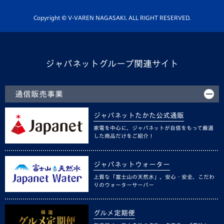
ホームタウン活動
Copyright © V-VAREN NAGASAKI. ALL RIGHT RESERVED.
ジャパネットグループ関連サイト
通信販売事業
ジャパネットたかた公式通販
家電を中心に、ジャパネットが自信をもって厳選
した商品だけをご紹介！
ジャパネットウォーター
上質な「富士山の天然水」。安心・安全、こだわ
りのウォーターサーバー
グルメ定期便