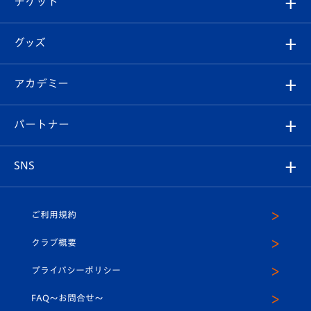
チケット
ファンクラブ
エンブレム紹介
はじめての観戦ガイド
順位表
チケット
グッズ
チケット
選手プロフィール
Revive Team
フォトギャラリー
シーズンシート
オンラインショップ
アカデミー
イベント
スタッフプロフィール
スタジアムへのアクセス
スタジアムグルメ
V-LOVERS（ファンクラブ）
2026-27ユニフォーム
メディア
育成からのお知らせ
パートナー
マスコット紹介
ヴィヴィくんの長崎おもてなしガイド
はじめての観戦ガイド
プレイヤーズスイート
店舗情報
グッズ
アカデミー
チームスケジュール
V-EXPRESS
パートナー企業一覧
SNS
（ユニフォーム入場）
ホームタウン
U-18
クラブハウス（練習場）
パートナー募集
公式Twitter
ご利用規約
アカデミー
U-15
応援メディア
法人限定 VIP BOX
ヴィヴィくんインスタグラム
クラブ概要
スクール
U-12
メディア出演情報
プライバシーポリシー
公式LINE＠
スクール
FAQ〜お問合せ〜
平和祈念活動
Youtube公式チャンネル