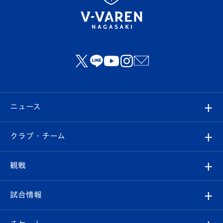
ニュース
すべて
クラブ・チーム
トップチーム
クラブプロフィール
観戦
クラブ
フィロソフィー
観戦ルール
試合情報
試合情報
クラブ概要
観戦ツアー
試合日程/結果