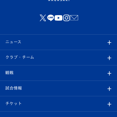
ニュース
すべて
クラブ・チーム
トップチーム
クラブプロフィール
観戦
クラブ
フィロソフィー
観戦ルール
試合情報
試合情報
クラブ概要
観戦ツアー
試合日程/結果
チケット
ファンクラブ
エンブレム紹介
はじめての観戦ガイド
順位表