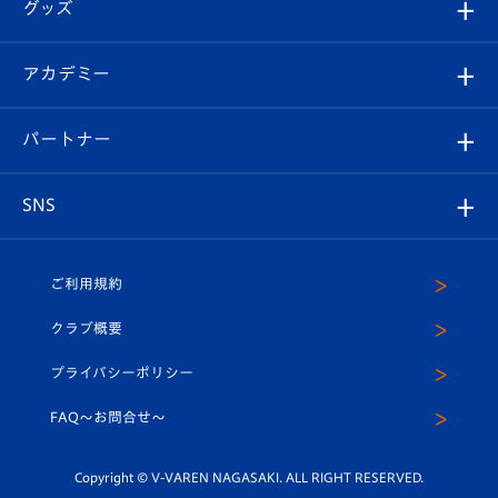
チケット
グッズ
チケット
選手プロフィール
Revive Team
フォトギャラリー
シーズンシート
オンラインショップ
アカデミー
イベント
スタッフプロフィール
スタジアムへのアクセス
スタジアムグルメ
V-LOVERS（ファンクラブ）
2026-27ユニフォーム
メディア
育成からのお知らせ
パートナー
マスコット紹介
ヴィヴィくんの長崎おもてなしガイド
はじめての観戦ガイド
プレイヤーズスイート
店舗情報
グッズ
アカデミー
チームスケジュール
V-EXPRESS
パートナー企業一覧
SNS
（ユニフォーム入場）
ホームタウン
U-18
クラブハウス（練習場）
パートナー募集
公式Twitter
ご利用規約
アカデミー
U-15
応援メディア
法人限定 VIP BOX
ヴィヴィくんインスタグラム
クラブ概要
スクール
U-12
メディア出演情報
プライバシーポリシー
公式LINE＠
スクール
FAQ〜お問合せ〜
平和祈念活動
Youtube公式チャンネル
ホームタウン活動
Copyright © V-VAREN NAGASAKI. ALL RIGHT RESERVED.