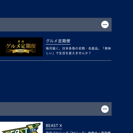
グルメ定期便
毎月届く、日本各地の名物・名産品。「美味
しい」で生活を変えませんか？
BEAST X
麻雀プロリーグ「Mリーグ」参戦中！最新情