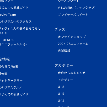
観戦ツアー
シーズンシート
はじめての観戦ガイド
V-LOVERS（ファンクラブ）
evive Team
プレイヤーズスイート
スタジアムへのアクセス
ヴィヴィくんの長崎おもてなし
グッズ
ガイド
オンラインショップ
-EXPRESS
2026-27ユニフォーム
（ユニフォーム入場）
店舗情報
合情報
アカデミー
試合日程/結果
育成からのお知らせ
順位表
アカデミー
フォトギャラリー
U-18
スタジアムグルメ
U-15
はじめての観戦ガイド
U-12