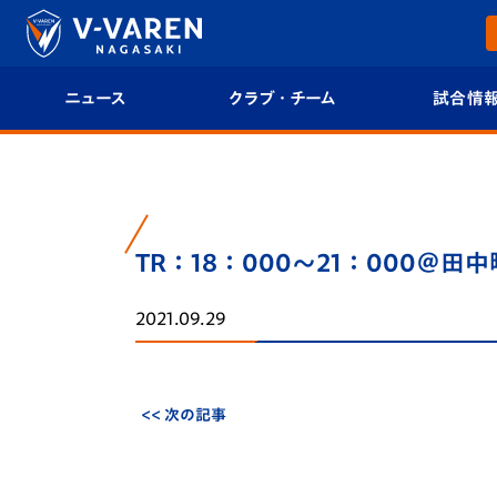
ニュース
クラブ・チーム
試合情
すべて
クラブプロフィール
試合日程/結果
トップチーム
フィロソフィー
試合情報
TR：18：000～21：000＠田中
クラブ
クラブ概要
順位表
2021.09.29
試合情報
エンブレム紹介
U-21 Jリーグ
ファンクラブ
選手プロフィール
フォトギャラ
<< 次の記事
チケット
スタッフプロフィール
スタジアムグ