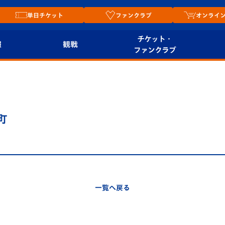
単日チケット
ファンクラブ
オンライ
チケット・
報
観戦
ファンクラブ
観戦ルール
チケット
オンラ
はじめての観戦ガイ
シーズンシート
2026
ド
ム
町
プレイヤーズスイート
Revive Team
店舗情
関連
V-LOVERS（ファン
スタジアムへのアク
クラブ）
セス
リー
一覧へ戻る
ヴィヴィくんの長崎
ルメ
おもてなしガイド