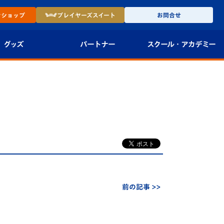
ン
ショップ
プレイヤーズ
スイート
お問合せ
グッズ
パートナー
スクール・
アカデミー
インショップ
パートナー企業一覧
アカデミー
-27ユニフォー
パートナー募集
U-18
法人限定 VIP BOX
U-15
報
U-12
スクール
前の記事 >>