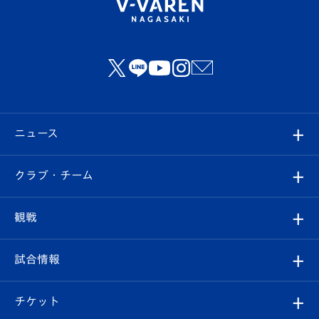
ニュース
すべて
クラブ・チーム
トップチーム
クラブプロフィール
観戦
クラブ
フィロソフィー
観戦ルール
試合情報
試合情報
クラブ概要
観戦ツアー
試合日程/結果
チケット
ファンクラブ