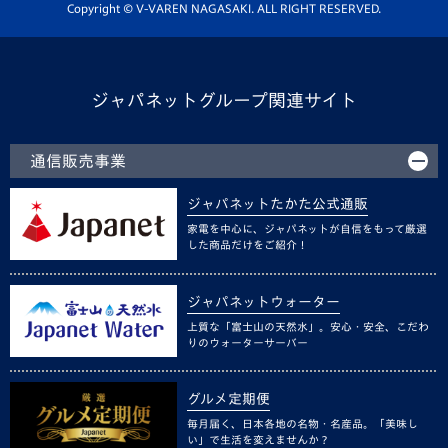
ホームタウン活動
Copyright © V-VAREN NAGASAKI. ALL RIGHT RESERVED.
ジャパネットグループ関連サイト
通信販売事業
ジャパネットたかた公式通販
家電を中心に、ジャパネットが自信をもって厳選
した商品だけをご紹介！
ジャパネットウォーター
上質な「富士山の天然水」。安心・安全、こだわ
りのウォーターサーバー
グルメ定期便
毎月届く、日本各地の名物・名産品。「美味し
い」で生活を変えませんか？