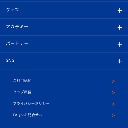
エンブレム紹介
はじめての観戦ガイド
順位表
チケット
グッズ
チケット
選手プロフィール
Revive Team
フォトギャラリー
シーズンシート
オンラインショップ
アカデミー
イベント
スタッフプロフィール
スタジアムへのアクセス
スタジアムグルメ
V-LOVERS（ファンクラブ）
2026-27ユニフォーム
メディア
育成からのお知らせ
パートナー
マスコット紹介
ヴィヴィくんの長崎おもてなしガイド
はじめての観戦ガイド
プレイヤーズスイート
店舗情報
グッズ
アカデミー
チームスケジュール
V-EXPRESS
パートナー企業一覧
SNS
（ユニフォーム入場）
ホームタウン
U-18
クラブハウス（練習場）
パートナー募集
公式Twitter
ご利用規約
アカデミー
U-15
応援メディア
法人限定 VIP BOX
ヴィヴィくんインスタグラム
クラブ概要
スクール
U-12
メディア出演情報
プライバシーポリシー
公式LINE＠
スクール
FAQ〜お問合せ〜
平和祈念活動
Youtube公式チャンネル