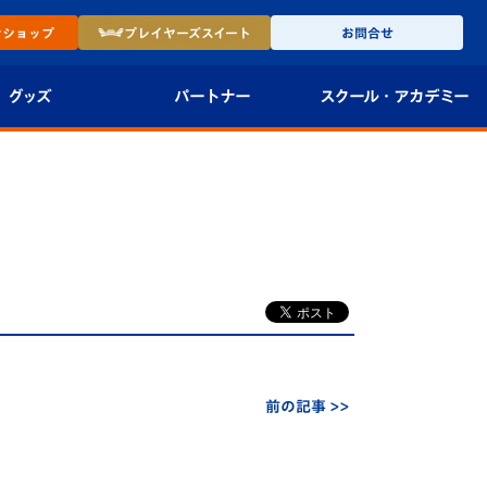
ン
ショップ
プレイヤーズ
スイート
お問合せ
グッズ
パートナー
スクール・
アカデミー
インショップ
パートナー企業一覧
アカデミー
-27ユニフォー
パートナー募集
U-18
法人限定 VIP BOX
U-15
報
U-12
スクール
前の記事 >>