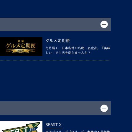
グルメ定期便
毎月届く、日本各地の名物・名産品。「美味
しい」で生活を変えませんか？
BEAST X
麻雀プロリーグ「Mリーグ」参戦中！最新情