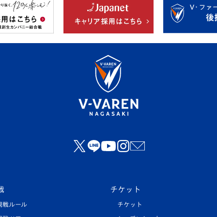
戦
チケット
観戦ルール
チケット