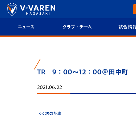
ニュース
クラブ・チーム
試合情
すべて
クラブプロフィール
試合日程/結果
トップチーム
フィロソフィー
試合情報
TR 9：00～12：00＠田中町
クラブ
クラブ概要
順位表
2021.06.22
試合情報
エンブレム紹介
U-21 Jリーグ
ファンクラブ
選手プロフィール
フォトギャラ
<< 次の記事
チケット
スタッフプロフィール
スタジアムグ