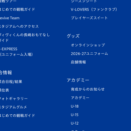
観戦ツアー
シーズンシート
はじめての観戦ガイド
V-LOVERS（ファンクラブ）
evive Team
プレイヤーズスイート
スタジアムへのアクセス
ヴィヴィくんの長崎おもてなし
グッズ
ガイド
オンラインショップ
-EXPRESS
2026-27ユニフォーム
（ユニフォーム入場）
店舗情報
合情報
アカデミー
試合日程/結果
育成からのお知らせ
順位表
アカデミー
フォトギャラリー
U-18
スタジアムグルメ
U-15
はじめての観戦ガイド
U-12