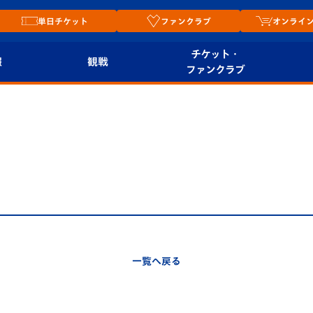
単日チケット
ファンクラブ
オンライ
チケット・
報
観戦
ファンクラブ
観戦ルール
チケット
オンラ
はじめての観戦ガイ
シーズンシート
2026
ド
ム
プレイヤーズスイート
Revive Team
店舗情
関連
V-LOVERS（ファン
スタジアムへのアク
クラブ）
セス
リー
一覧へ戻る
ヴィヴィくんの長崎
ルメ
おもてなしガイド