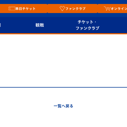
単日チケット
ファンクラブ
オンライ
チケット・
報
観戦
ファンクラブ
観戦ルール
チケット
オンラ
はじめての観戦ガイ
シーズンシート
2026
ド
ム
プレイヤーズスイート
Revive Team
店舗情
関連
V-LOVERS（ファン
スタジアムへのアク
クラブ）
セス
リー
一覧へ戻る
ヴィヴィくんの長崎
ルメ
おもてなしガイド