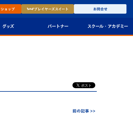
ン
ショップ
プレイヤーズ
スイート
お問合せ
グッズ
パートナー
スクール・
アカデミー
インショップ
パートナー企業一覧
アカデミー
-27ユニフォー
パートナー募集
U-18
法人限定 VIP BOX
U-15
報
U-12
スクール
前の記事 >>