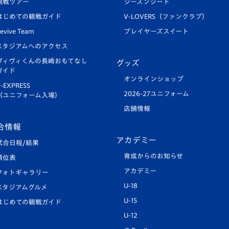
観戦ツアー
シーズンシート
はじめての観戦ガイド
V-LOVERS（ファンクラブ）
evive Team
プレイヤーズスイート
スタジアムへのアクセス
ヴィヴィくんの長崎おもてなし
グッズ
ガイド
オンラインショップ
-EXPRESS
2026-27ユニフォーム
（ユニフォーム入場）
店舗情報
合情報
アカデミー
試合日程/結果
育成からのお知らせ
順位表
アカデミー
フォトギャラリー
U-18
スタジアムグルメ
U-15
はじめての観戦ガイド
U-12