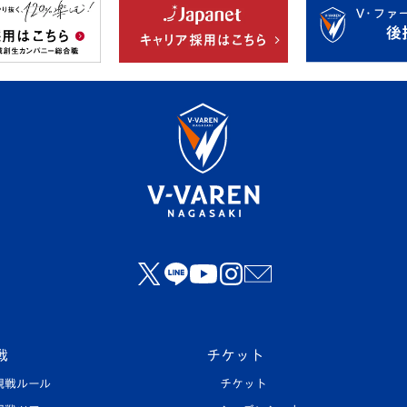
戦
チケット
観戦ルール
チケット