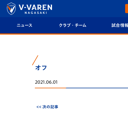
ニュース
クラブ・チーム
試合情
すべて
クラブプロフィール
試合日程/結果
トップチーム
フィロソフィー
試合情報
オフ
クラブ
クラブ概要
順位表
2021.06.01
試合情報
エンブレム紹介
U-21 Jリーグ
ファンクラブ
選手プロフィール
フォトギャラ
<< 次の記事
チケット
スタッフプロフィール
スタジアムグ