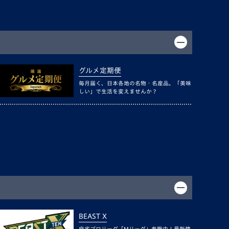
グルメ定期便
毎月届く、日本各地の名物・名産品。「美味
しい」で生活を変えませんか？
BEAST X
麻雀プロリーグ「Mリーグ」参戦中！最新情