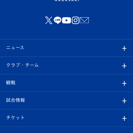
ニュース
すべて
クラブ・チーム
トップチーム
クラブプロフィール
観戦
クラブ
フィロソフィー
観戦ルール
試合情報
試合情報
クラブ概要
観戦ツアー
試合日程/結果
チケット
ファンクラブ
エンブレム紹介
はじめての観戦ガイド
順位表