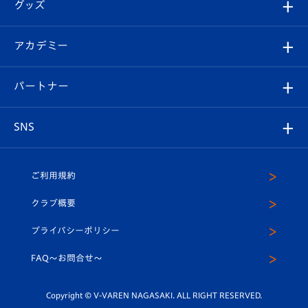
チケット
グッズ
チケット
選手プロフィール
Revive Team
フォトギャラリー
シーズンシート
オンラインショップ
アカデミー
イベント
スタッフプロフィール
スタジアムへのアクセス
スタジアムグルメ
V-LOVERS（ファンクラブ）
2026-27ユニフォーム
メディア
育成からのお知らせ
パートナー
マスコット紹介
ヴィヴィくんの長崎おもてなしガイド
はじめての観戦ガイド
プレイヤーズスイート
店舗情報
グッズ
アカデミー
チームスケジュール
V-EXPRESS
パートナー企業一覧
SNS
（ユニフォーム入場）
ホームタウン
U-18
クラブハウス（練習場）
パートナー募集
公式Twitter
ご利用規約
アカデミー
U-15
応援メディア
法人限定 VIP BOX
ヴィヴィくんインスタグラム
クラブ概要
スクール
U-12
メディア出演情報
プライバシーポリシー
公式LINE＠
スクール
FAQ〜お問合せ〜
平和祈念活動
Youtube公式チャンネル
ホームタウン活動
Copyright © V-VAREN NAGASAKI. ALL RIGHT RESERVED.