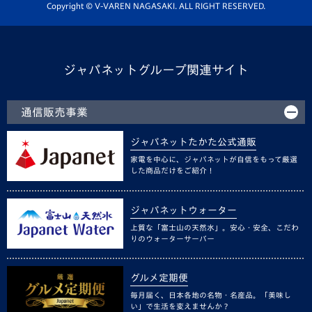
ホームタウン活動
Copyright © V-VAREN NAGASAKI. ALL RIGHT RESERVED.
ジャパネットグループ関連サイト
通信販売事業
ジャパネットたかた公式通販
家電を中心に、ジャパネットが自信をもって厳選
した商品だけをご紹介！
ジャパネットウォーター
上質な「富士山の天然水」。安心・安全、こだわ
りのウォーターサーバー
グルメ定期便
毎月届く、日本各地の名物・名産品。「美味し
い」で生活を変えませんか？