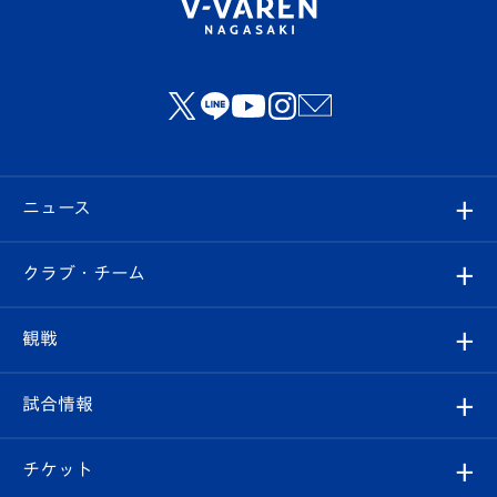
ニュース
すべて
クラブ・チーム
トップチーム
クラブプロフィール
観戦
クラブ
フィロソフィー
観戦ルール
試合情報
試合情報
クラブ概要
観戦ツアー
試合日程/結果
チケット
ファンクラブ