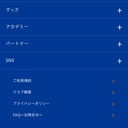
エンブレム紹介
はじめての観戦ガイド
順位表
チケット
グッズ
チケット
選手プロフィール
Revive Team
フォトギャラリー
シーズンシート
オンラインショップ
アカデミー
イベント
スタッフプロフィール
スタジアムへのアクセス
スタジアムグルメ
V-LOVERS（ファンクラブ）
2026-27ユニフォーム
メディア
育成からのお知らせ
パートナー
マスコット紹介
ヴィヴィくんの長崎おもてなしガイド
はじめての観戦ガイド
プレイヤーズスイート
店舗情報
グッズ
アカデミー
チームスケジュール
V-EXPRESS
パートナー企業一覧
SNS
（ユニフォーム入場）
ホームタウン
U-18
クラブハウス（練習場）
パートナー募集
公式Twitter
ご利用規約
アカデミー
U-15
応援メディア
法人限定 VIP BOX
ヴィヴィくんインスタグラム
クラブ概要
スクール
U-12
メディア出演情報
プライバシーポリシー
公式LINE＠
スクール
FAQ〜お問合せ〜
平和祈念活動
Youtube公式チャンネル