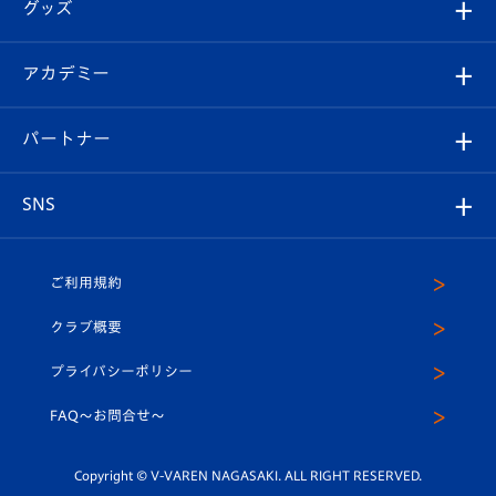
チケット
グッズ
チケット
選手プロフィール
Revive Team
フォトギャラリー
シーズンシート
オンラインショップ
アカデミー
イベント
スタッフプロフィール
スタジアムへのアクセス
スタジアムグルメ
V-LOVERS（ファンクラブ）
2026-27ユニフォーム
メディア
育成からのお知らせ
パートナー
マスコット紹介
ヴィヴィくんの長崎おもてなしガイド
はじめての観戦ガイド
プレイヤーズスイート
店舗情報
グッズ
アカデミー
チームスケジュール
V-EXPRESS
パートナー企業一覧
SNS
（ユニフォーム入場）
ホームタウン
U-18
クラブハウス（練習場）
パートナー募集
公式Twitter
ご利用規約
アカデミー
U-15
応援メディア
法人限定 VIP BOX
ヴィヴィくんインスタグラム
クラブ概要
スクール
U-12
メディア出演情報
プライバシーポリシー
公式LINE＠
スクール
FAQ〜お問合せ〜
平和祈念活動
Youtube公式チャンネル
ホームタウン活動
Copyright © V-VAREN NAGASAKI. ALL RIGHT RESERVED.