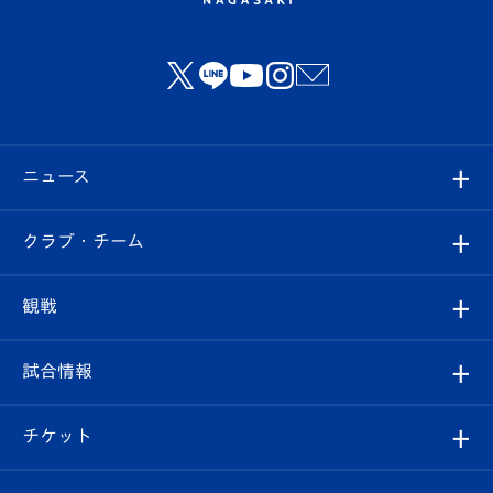
ニュース
すべて
クラブ・チーム
トップチーム
クラブプロフィール
観戦
クラブ
フィロソフィー
観戦ルール
試合情報
試合情報
クラブ概要
観戦ツアー
試合日程/結果
チケット
ファンクラブ
エンブレム紹介
はじめての観戦ガイド
順位表