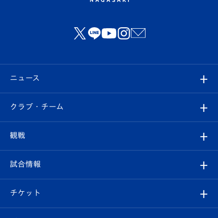
ニュース
すべて
クラブ・チーム
トップチーム
クラブプロフィール
観戦
クラブ
フィロソフィー
観戦ルール
試合情報
試合情報
クラブ概要
観戦ツアー
試合日程/結果
チケット
ファンクラブ
エンブレム紹介
はじめての観戦ガイド
順位表