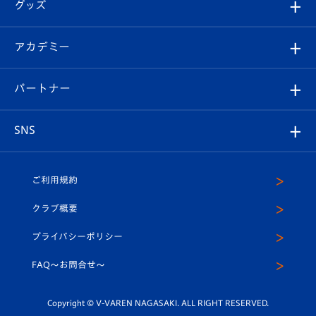
チケット
グッズ
チケット
選手プロフィール
Revive Team
フォトギャラリー
シーズンシート
オンラインショップ
アカデミー
イベント
スタッフプロフィール
スタジアムへのアクセス
スタジアムグルメ
V-LOVERS（ファンクラブ）
2026-27ユニフォーム
メディア
育成からのお知らせ
パートナー
マスコット紹介
ヴィヴィくんの長崎おもてなしガイド
はじめての観戦ガイド
プレイヤーズスイート
店舗情報
グッズ
アカデミー
チームスケジュール
V-EXPRESS
パートナー企業一覧
SNS
（ユニフォーム入場）
ホームタウン
U-18
クラブハウス（練習場）
パートナー募集
公式Twitter
ご利用規約
アカデミー
U-15
応援メディア
法人限定 VIP BOX
ヴィヴィくんインスタグラム
クラブ概要
スクール
U-12
メディア出演情報
プライバシーポリシー
公式LINE＠
スクール
FAQ〜お問合せ〜
平和祈念活動
Youtube公式チャンネル
ホームタウン活動
Copyright © V-VAREN NAGASAKI. ALL RIGHT RESERVED.