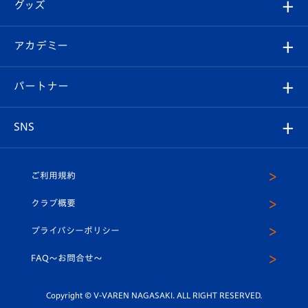
チケット
グッズ
チケット
選手プロフィール
Revive Team
フォトギャラリー
シーズンシート
オンラインショップ
アカデミー
イベント
スタッフプロフィール
スタジアムへのアクセス
スタジアムグルメ
V-LOVERS（ファンクラブ）
2026-27ユニフォーム
メディア
育成からのお知らせ
パートナー
マスコット紹介
ヴィヴィくんの長崎おもてなしガイド
はじめての観戦ガイド
プレイヤーズスイート
店舗情報
グッズ
アカデミー
チームスケジュール
V-EXPRESS
パートナー企業一覧
SNS
（ユニフォーム入場）
ホームタウン
U-18
クラブハウス（練習場）
パートナー募集
公式Twitter
ご利用規約
アカデミー
U-15
応援メディア
法人限定 VIP BOX
ヴィヴィくんインスタグラム
クラブ概要
スクール
U-12
メディア出演情報
プライバシーポリシー
公式LINE＠
スクール
FAQ〜お問合せ〜
平和祈念活動
Youtube公式チャンネル
ホームタウン活動
Copyright © V-VAREN NAGASAKI. ALL RIGHT RESERVED.