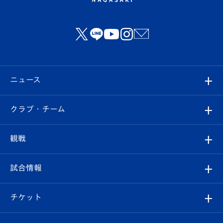
ニュース
すべて
クラブ・チーム
トップチーム
クラブプロフィール
観戦
クラブ
フィロソフィー
観戦ルール
試合情報
試合情報
クラブ概要
観戦ツアー
試合日程/結果
チケット
ファンクラブ
エンブレム紹介
はじめての観戦ガイド
順位表