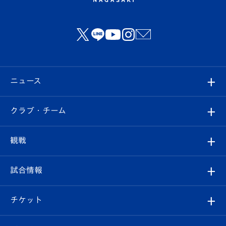
ニュース
すべて
クラブ・チーム
トップチーム
クラブプロフィール
観戦
クラブ
フィロソフィー
観戦ルール
試合情報
試合情報
クラブ概要
観戦ツアー
試合日程/結果
チケット
ファンクラブ
エンブレム紹介
はじめての観戦ガイド
順位表