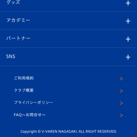
チケット
グッズ
チケット
選手プロフィール
Revive Team
フォトギャラリー
シーズンシート
オンラインショップ
アカデミー
イベント
スタッフプロフィール
スタジアムへのアクセス
スタジアムグルメ
V-LOVERS（ファンクラブ）
2026-27ユニフォーム
メディア
育成からのお知らせ
パートナー
マスコット紹介
ヴィヴィくんの長崎おもてなしガイド
はじめての観戦ガイド
プレイヤーズスイート
店舗情報
グッズ
アカデミー
チームスケジュール
V-EXPRESS
パートナー企業一覧
SNS
（ユニフォーム入場）
ホームタウン
U-18
クラブハウス（練習場）
パートナー募集
公式Twitter
ご利用規約
アカデミー
U-15
応援メディア
法人限定 VIP BOX
ヴィヴィくんインスタグラム
クラブ概要
スクール
U-12
メディア出演情報
プライバシーポリシー
公式LINE＠
スクール
FAQ〜お問合せ〜
平和祈念活動
Youtube公式チャンネル
ホームタウン活動
Copyright © V-VAREN NAGASAKI. ALL RIGHT RESERVED.