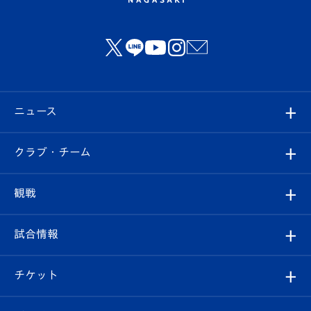
ニュース
すべて
クラブ・チーム
トップチーム
クラブプロフィール
観戦
クラブ
フィロソフィー
観戦ルール
試合情報
試合情報
クラブ概要
観戦ツアー
試合日程/結果
チケット
ファンクラブ
エンブレム紹介
はじめての観戦ガイド
順位表