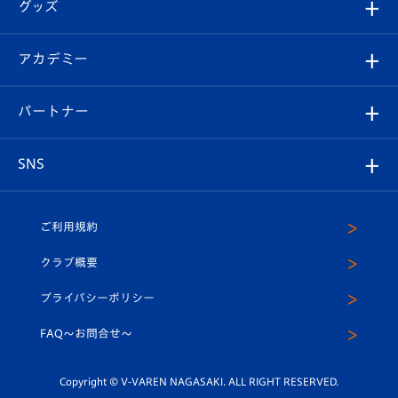
チケット
グッズ
チケット
選手プロフィール
Revive Team
フォトギャラリー
シーズンシート
オンラインショップ
アカデミー
イベント
スタッフプロフィール
スタジアムへのアクセス
スタジアムグルメ
V-LOVERS（ファンクラブ）
2026-27ユニフォーム
メディア
育成からのお知らせ
パートナー
マスコット紹介
ヴィヴィくんの長崎おもてなしガイド
はじめての観戦ガイド
プレイヤーズスイート
店舗情報
グッズ
アカデミー
チームスケジュール
V-EXPRESS
パートナー企業一覧
SNS
（ユニフォーム入場）
ホームタウン
U-18
クラブハウス（練習場）
パートナー募集
公式Twitter
ご利用規約
アカデミー
U-15
応援メディア
法人限定 VIP BOX
ヴィヴィくんインスタグラム
クラブ概要
スクール
U-12
メディア出演情報
プライバシーポリシー
公式LINE＠
スクール
FAQ〜お問合せ〜
平和祈念活動
Youtube公式チャンネル
ホームタウン活動
Copyright © V-VAREN NAGASAKI. ALL RIGHT RESERVED.