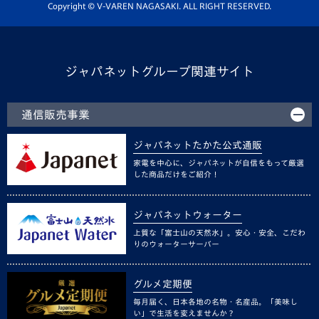
ホームタウン活動
Copyright © V-VAREN NAGASAKI. ALL RIGHT RESERVED.
ジャパネットグループ関連サイト
通信販売事業
ジャパネットたかた公式通販
家電を中心に、ジャパネットが自信をもって厳選
した商品だけをご紹介！
ジャパネットウォーター
上質な「富士山の天然水」。安心・安全、こだわ
りのウォーターサーバー
グルメ定期便
毎月届く、日本各地の名物・名産品。「美味し
い」で生活を変えませんか？