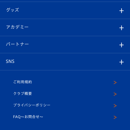
エンブレム紹介
はじめての観戦ガイド
順位表
チケット
グッズ
チケット
選手プロフィール
Revive Team
フォトギャラリー
シーズンシート
オンラインショップ
アカデミー
イベント
スタッフプロフィール
スタジアムへのアクセス
スタジアムグルメ
V-LOVERS（ファンクラブ）
2026-27ユニフォーム
メディア
育成からのお知らせ
パートナー
マスコット紹介
ヴィヴィくんの長崎おもてなしガイド
はじめての観戦ガイド
プレイヤーズスイート
店舗情報
グッズ
アカデミー
チームスケジュール
V-EXPRESS
パートナー企業一覧
SNS
（ユニフォーム入場）
ホームタウン
U-18
クラブハウス（練習場）
パートナー募集
公式Twitter
ご利用規約
アカデミー
U-15
応援メディア
法人限定 VIP BOX
ヴィヴィくんインスタグラム
クラブ概要
スクール
U-12
メディア出演情報
プライバシーポリシー
公式LINE＠
スクール
FAQ〜お問合せ〜
平和祈念活動
Youtube公式チャンネル