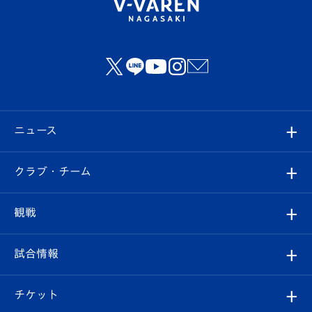
ニュース
すべて
クラブ・チーム
トップチーム
クラブプロフィール
観戦
クラブ
フィロソフィー
観戦ルール
試合情報
試合情報
クラブ概要
観戦ツアー
試合日程/結果
チケット
ファンクラブ