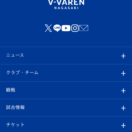
ニュース
すべて
クラブ・チーム
トップチーム
クラブプロフィール
観戦
クラブ
フィロソフィー
観戦ルール
試合情報
試合情報
クラブ概要
観戦ツアー
試合日程/結果
チケット
ファンクラブ