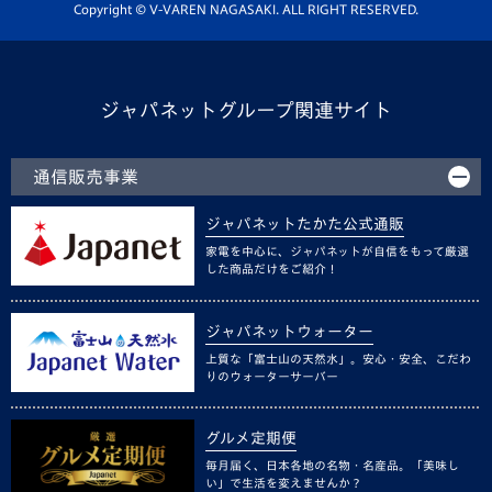
ホームタウン活動
Copyright © V-VAREN NAGASAKI. ALL RIGHT RESERVED.
ジャパネットグループ関連サイト
通信販売事業
ジャパネットたかた公式通販
家電を中心に、ジャパネットが自信をもって厳選
した商品だけをご紹介！
ジャパネットウォーター
上質な「富士山の天然水」。安心・安全、こだわ
りのウォーターサーバー
グルメ定期便
毎月届く、日本各地の名物・名産品。「美味し
い」で生活を変えませんか？