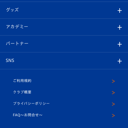
エンブレム紹介
はじめての観戦ガイド
順位表
チケット
グッズ
チケット
選手プロフィール
Revive Team
フォトギャラリー
シーズンシート
オンラインショップ
アカデミー
イベント
スタッフプロフィール
スタジアムへのアクセス
スタジアムグルメ
V-LOVERS（ファンクラブ）
2026-27ユニフォーム
メディア
育成からのお知らせ
パートナー
マスコット紹介
ヴィヴィくんの長崎おもてなしガイド
はじめての観戦ガイド
プレイヤーズスイート
店舗情報
グッズ
アカデミー
チームスケジュール
V-EXPRESS
パートナー企業一覧
SNS
（ユニフォーム入場）
ホームタウン
U-18
クラブハウス（練習場）
パートナー募集
公式Twitter
ご利用規約
アカデミー
U-15
応援メディア
法人限定 VIP BOX
ヴィヴィくんインスタグラム
クラブ概要
スクール
U-12
メディア出演情報
プライバシーポリシー
公式LINE＠
スクール
FAQ〜お問合せ〜
平和祈念活動
Youtube公式チャンネル