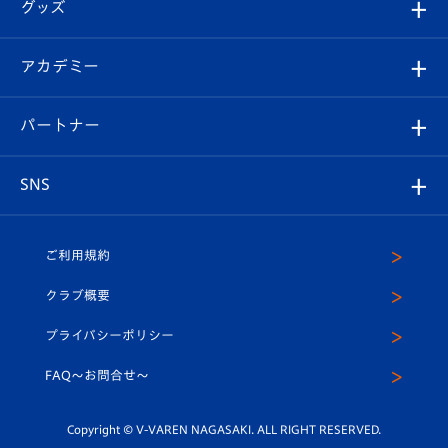
チケット
グッズ
チケット
選手プロフィール
Revive Team
フォトギャラリー
シーズンシート
オンラインショップ
アカデミー
イベント
スタッフプロフィール
スタジアムへのアクセス
スタジアムグルメ
V-LOVERS（ファンクラブ）
2026-27ユニフォーム
メディア
育成からのお知らせ
パートナー
マスコット紹介
ヴィヴィくんの長崎おもてなしガイド
はじめての観戦ガイド
プレイヤーズスイート
店舗情報
グッズ
アカデミー
チームスケジュール
V-EXPRESS
パートナー企業一覧
SNS
（ユニフォーム入場）
ホームタウン
U-18
クラブハウス（練習場）
パートナー募集
公式Twitter
ご利用規約
アカデミー
U-15
応援メディア
法人限定 VIP BOX
ヴィヴィくんインスタグラム
クラブ概要
スクール
U-12
メディア出演情報
プライバシーポリシー
公式LINE＠
スクール
FAQ〜お問合せ〜
平和祈念活動
Youtube公式チャンネル
ホームタウン活動
Copyright © V-VAREN NAGASAKI. ALL RIGHT RESERVED.