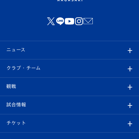
ニュース
すべて
クラブ・チーム
トップチーム
クラブプロフィール
観戦
クラブ
フィロソフィー
観戦ルール
試合情報
試合情報
クラブ概要
観戦ツアー
試合日程/結果
チケット
ファンクラブ
エンブレム紹介
はじめての観戦ガイド
順位表