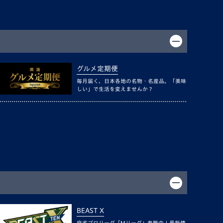
グルメ定期便
毎月届く、日本各地の名物・名産品。「美味
しい」で生活を変えませんか？
BEAST X
麻雀プロリーグ「Mリーグ」参戦中！最新情