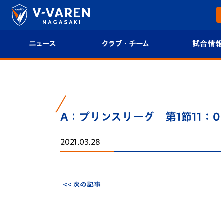
ニュース
クラブ・チーム
試合情
すべて
クラブプロフィール
試合日程/結果
トップチーム
フィロソフィー
試合情報
A：プリンスリーグ 第1節11：0
クラブ
クラブ概要
順位表
2021.03.28
試合情報
エンブレム紹介
U-21 Jリーグ
ファンクラブ
選手プロフィール
フォトギャラ
<< 次の記事
チケット
スタッフプロフィール
スタジアムグ