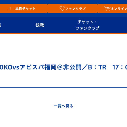
単日チケット
ファンクラブ
オンライ
チケット・
報
観戦
ファンクラブ
観戦ルール
チケット
オンラ
はじめての観戦ガイ
シーズンシート
2026
ド
ム
0KOvsアビスパ福岡＠非公開／B：TR 17：
プレイヤーズスイート
Revive Team
店舗情
関連
V-LOVERS（ファン
スタジアムへのアク
クラブ）
セス
リー
一覧へ戻る
ヴィヴィくんの長崎
ルメ
おもてなしガイド