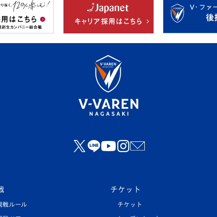
戦
チケット
観戦ルール
チケット