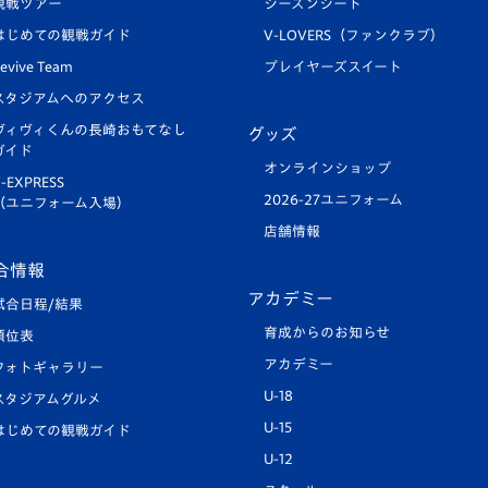
観戦ツアー
シーズンシート
はじめての観戦ガイド
V-LOVERS（ファンクラブ）
evive Team
プレイヤーズスイート
スタジアムへのアクセス
ヴィヴィくんの長崎おもてなし
グッズ
ガイド
オンラインショップ
-EXPRESS
2026-27ユニフォーム
（ユニフォーム入場）
店舗情報
合情報
アカデミー
試合日程/結果
育成からのお知らせ
順位表
アカデミー
フォトギャラリー
U-18
スタジアムグルメ
U-15
はじめての観戦ガイド
U-12