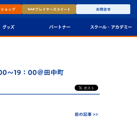
ン
ショップ
プレイヤーズ
スイート
お問合せ
グッズ
パートナー
スクール・
アカデミー
インショップ
パートナー企業一覧
アカデミー
-27ユニフォー
パートナー募集
U-18
00～19：00＠田中町
法人限定 VIP BOX
U-15
報
U-12
スクール
前の記事 >>