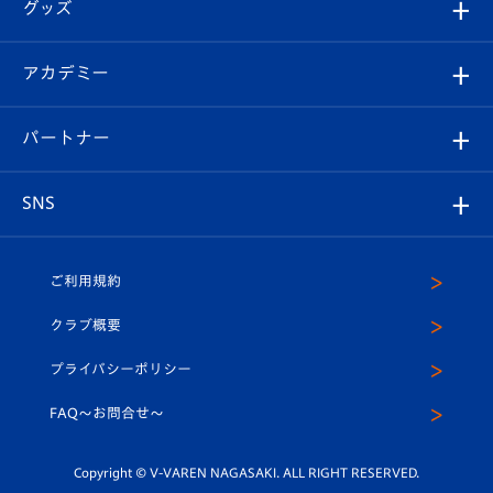
チケット
グッズ
チケット
選手プロフィール
Revive Team
フォトギャラリー
シーズンシート
オンラインショップ
アカデミー
イベント
スタッフプロフィール
スタジアムへのアクセス
スタジアムグルメ
V-LOVERS（ファンクラブ）
2026-27ユニフォーム
メディア
育成からのお知らせ
パートナー
マスコット紹介
ヴィヴィくんの長崎おもてなしガイド
はじめての観戦ガイド
プレイヤーズスイート
店舗情報
グッズ
アカデミー
チームスケジュール
V-EXPRESS
パートナー企業一覧
SNS
（ユニフォーム入場）
ホームタウン
U-18
クラブハウス（練習場）
パートナー募集
公式Twitter
ご利用規約
アカデミー
U-15
応援メディア
法人限定 VIP BOX
ヴィヴィくんインスタグラム
クラブ概要
スクール
U-12
メディア出演情報
プライバシーポリシー
公式LINE＠
スクール
FAQ〜お問合せ〜
平和祈念活動
Youtube公式チャンネル
ホームタウン活動
Copyright © V-VAREN NAGASAKI. ALL RIGHT RESERVED.