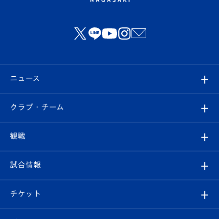
ニュース
すべて
クラブ・チーム
トップチーム
クラブプロフィール
観戦
クラブ
フィロソフィー
観戦ルール
試合情報
試合情報
クラブ概要
観戦ツアー
試合日程/結果
チケット
ファンクラブ
エンブレム紹介
はじめての観戦ガイド
順位表