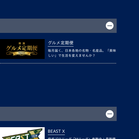
グルメ定期便
毎月届く、日本各地の名物・名産品。「美味
しい」で生活を変えませんか？
BEAST X
麻雀プロリーグ「Mリーグ」参戦中！最新情