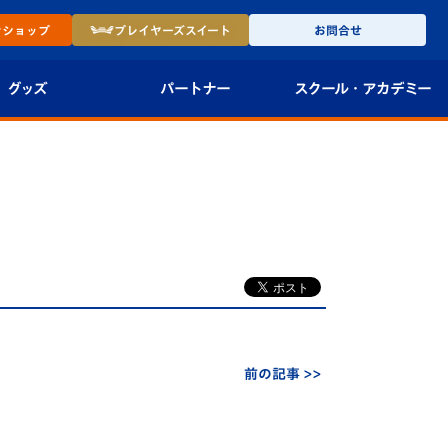
ン
ショップ
プレイヤーズ
スイート
お問合せ
グッズ
パートナー
スクール・
アカデミー
インショップ
パートナー企業一覧
アカデミー
-27ユニフォー
パートナー募集
U-18
法人限定 VIP BOX
U-15
報
U-12
スクール
前の記事 >>