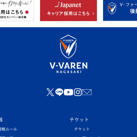
戦
チケット
観戦ルール
チケット