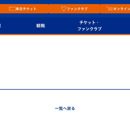
単日チケット
ファンクラブ
オンライ
チケット・
報
観戦
ファンクラブ
観戦ルール
チケット
オンラ
はじめての観戦ガイ
シーズンシート
2026
ド
ム
プレイヤーズスイート
Revive Team
店舗情
関連
V-LOVERS（ファン
スタジアムへのアク
クラブ）
セス
リー
一覧へ戻る
ヴィヴィくんの長崎
ルメ
おもてなしガイド