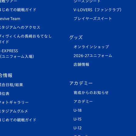
観戦ツアー
シーズンシート
はじめての観戦ガイド
V-LOVERS（ファンクラブ）
evive Team
プレイヤーズスイート
スタジアムへのアクセス
ヴィヴィくんの長崎おもてなし
グッズ
ガイド
オンラインショップ
-EXPRESS
2026-27ユニフォーム
（ユニフォーム入場）
店舗情報
合情報
アカデミー
試合日程/結果
育成からのお知らせ
順位表
アカデミー
フォトギャラリー
U-18
スタジアムグルメ
U-15
はじめての観戦ガイド
U-12