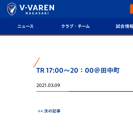
ニュース
クラブ・チーム
試合情
すべて
クラブプロフィール
試合日程/結果
トップチーム
フィロソフィー
試合情報
TR 17:00～20：00＠田中町
クラブ
クラブ概要
順位表
2021.03.09
試合情報
エンブレム紹介
U-21 Jリーグ
ファンクラブ
選手プロフィール
フォトギャラ
<< 次の記事
チケット
スタッフプロフィール
スタジアムグ