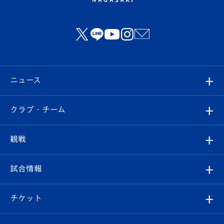
ニュース
すべて
クラブ・チーム
トップチーム
クラブプロフィール
観戦
クラブ
フィロソフィー
観戦ルール
試合情報
試合情報
クラブ概要
観戦ツアー
試合日程/結果
チケット
ファンクラブ
エンブレム紹介
はじめての観戦ガイド
順位表