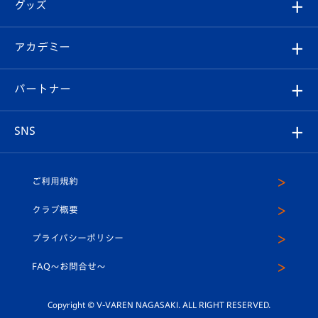
チケット
グッズ
チケット
選手プロフィール
Revive Team
フォトギャラリー
シーズンシート
オンラインショップ
アカデミー
イベント
スタッフプロフィール
スタジアムへのアクセス
スタジアムグルメ
V-LOVERS（ファンクラブ）
2026-27ユニフォーム
メディア
育成からのお知らせ
パートナー
マスコット紹介
ヴィヴィくんの長崎おもてなしガイド
はじめての観戦ガイド
プレイヤーズスイート
店舗情報
グッズ
アカデミー
チームスケジュール
V-EXPRESS
パートナー企業一覧
SNS
（ユニフォーム入場）
ホームタウン
U-18
クラブハウス（練習場）
パートナー募集
公式Twitter
ご利用規約
アカデミー
U-15
応援メディア
法人限定 VIP BOX
ヴィヴィくんインスタグラム
クラブ概要
スクール
U-12
メディア出演情報
プライバシーポリシー
公式LINE＠
スクール
FAQ〜お問合せ〜
平和祈念活動
Youtube公式チャンネル
ホームタウン活動
Copyright © V-VAREN NAGASAKI. ALL RIGHT RESERVED.