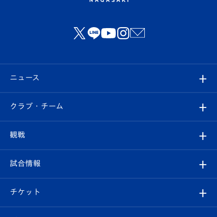
ニュース
すべて
クラブ・チーム
トップチーム
クラブプロフィール
観戦
クラブ
フィロソフィー
観戦ルール
試合情報
試合情報
クラブ概要
観戦ツアー
試合日程/結果
チケット
ファンクラブ
エンブレム紹介
はじめての観戦ガイド
順位表