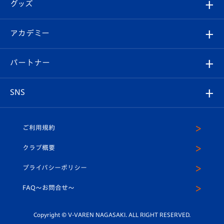
チケット
グッズ
チケット
選手プロフィール
Revive Team
フォトギャラリー
シーズンシート
オンラインショップ
アカデミー
イベント
スタッフプロフィール
スタジアムへのアクセス
スタジアムグルメ
V-LOVERS（ファンクラブ）
2026-27ユニフォーム
メディア
育成からのお知らせ
パートナー
マスコット紹介
ヴィヴィくんの長崎おもてなしガイド
はじめての観戦ガイド
プレイヤーズスイート
店舗情報
グッズ
アカデミー
チームスケジュール
V-EXPRESS
パートナー企業一覧
SNS
（ユニフォーム入場）
ホームタウン
U-18
クラブハウス（練習場）
パートナー募集
公式Twitter
ご利用規約
アカデミー
U-15
応援メディア
法人限定 VIP BOX
ヴィヴィくんインスタグラム
クラブ概要
スクール
U-12
メディア出演情報
プライバシーポリシー
公式LINE＠
スクール
FAQ〜お問合せ〜
平和祈念活動
Youtube公式チャンネル
ホームタウン活動
Copyright © V-VAREN NAGASAKI. ALL RIGHT RESERVED.