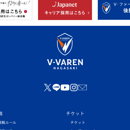
戦
チケット
観戦ルール
チケット