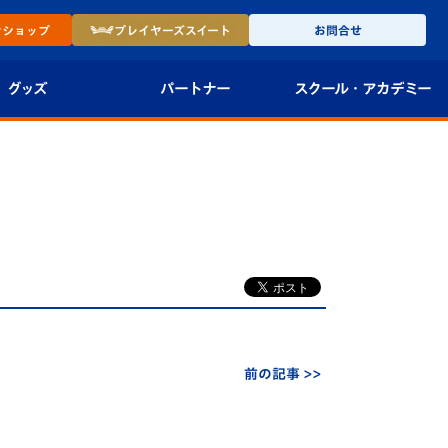
ン
ショップ
プレイヤーズ
スイート
お問合せ
グッズ
パートナー
スクール・
アカデミー
インショップ
パートナー企業一覧
アカデミー
-27ユニフォー
パートナー募集
U-18
法人限定 VIP BOX
U-15
報
U-12
スクール
前の記事 >>