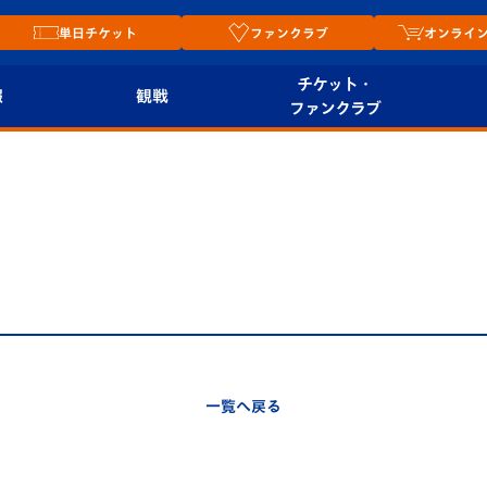
単日チケット
ファンクラブ
オンライ
チケット・
報
観戦
ファンクラブ
観戦ルール
チケット
オンラ
はじめての観戦ガイ
シーズンシート
2026
ド
ム
プレイヤーズスイート
Revive Team
店舗情
関連
V-LOVERS（ファン
スタジアムへのアク
クラブ）
セス
リー
一覧へ戻る
ヴィヴィくんの長崎
ルメ
おもてなしガイド