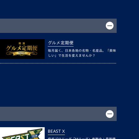
グルメ定期便
毎月届く、日本各地の名物・名産品。「美味
しい」で生活を変えませんか？
BEAST X
麻雀プロリーグ「Mリーグ」参戦中！最新情