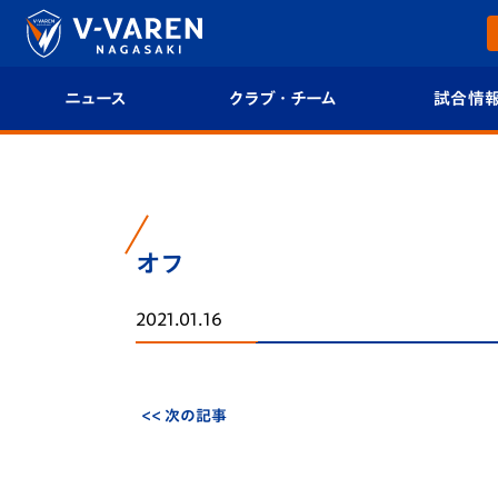
ニュース
クラブ・チーム
試合情
すべて
クラブプロフィール
試合日程/結果
トップチーム
フィロソフィー
試合情報
オフ
クラブ
クラブ概要
順位表
2021.01.16
試合情報
エンブレム紹介
U-21 Jリーグ
ファンクラブ
選手プロフィール
フォトギャラ
<< 次の記事
チケット
スタッフプロフィール
スタジアムグ