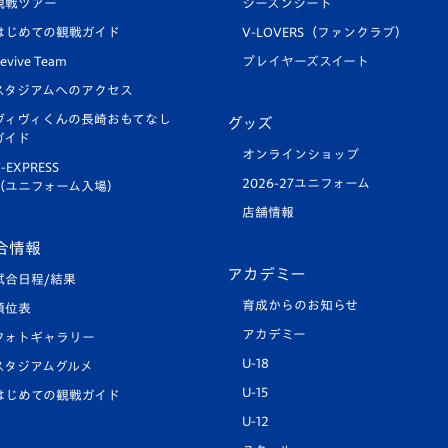
観戦ツアー
シーズンシート
はじめての観戦ガイド
V-LOVERS（ファンクラブ）
evive Team
プレイヤーズスイート
スタジアムへのアクセス
ヴィヴィくんの長崎おもてなし
グッズ
ガイド
オンラインショップ
-EXPRESS
2026-27ユニフォーム
（ユニフォーム入場）
店舗情報
合情報
アカデミー
試合日程/結果
育成からのお知らせ
順位表
アカデミー
フォトギャラリー
U-18
スタジアムグルメ
U-15
はじめての観戦ガイド
U-12