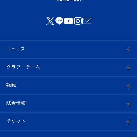
ニュース
すべて
クラブ・チーム
トップチーム
クラブプロフィール
観戦
クラブ
フィロソフィー
観戦ルール
試合情報
試合情報
クラブ概要
観戦ツアー
試合日程/結果
チケット
ファンクラブ
エンブレム紹介
はじめての観戦ガイド
順位表