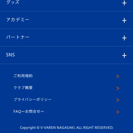
チケット
グッズ
チケット
選手プロフィール
Revive Team
フォトギャラリー
シーズンシート
オンラインショップ
アカデミー
イベント
スタッフプロフィール
スタジアムへのアクセス
スタジアムグルメ
V-LOVERS（ファンクラブ）
2026-27ユニフォーム
メディア
育成からのお知らせ
パートナー
マスコット紹介
ヴィヴィくんの長崎おもてなしガイド
はじめての観戦ガイド
プレイヤーズスイート
店舗情報
グッズ
アカデミー
チームスケジュール
V-EXPRESS
パートナー企業一覧
SNS
（ユニフォーム入場）
ホームタウン
U-18
クラブハウス（練習場）
パートナー募集
公式Twitter
ご利用規約
アカデミー
U-15
応援メディア
法人限定 VIP BOX
ヴィヴィくんインスタグラム
クラブ概要
スクール
U-12
メディア出演情報
プライバシーポリシー
公式LINE＠
スクール
FAQ〜お問合せ〜
平和祈念活動
Youtube公式チャンネル
ホームタウン活動
Copyright © V-VAREN NAGASAKI. ALL RIGHT RESERVED.